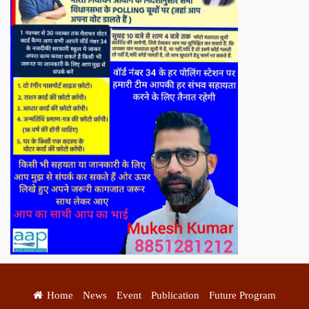
Home
News
Event
Publication
Future Program