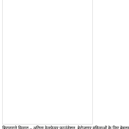
बिरादराने मिलात – अतिना वेलफ़ेयर फाउंडेशन, बेरोजगार महिलाओं के लिए बेहतर 