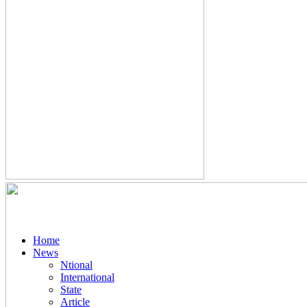
Home
News
Ntional
International
State
Article