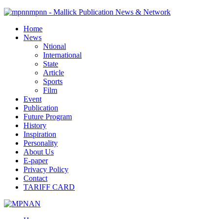
mpnn - Mallick Publication News & Network
Home
News
Ntional
International
State
Article
Sports
Film
Event
Publication
Future Program
History
Inspiration
Personality
About Us
E-paper
Privacy Policy
Contact
TARIFF CARD