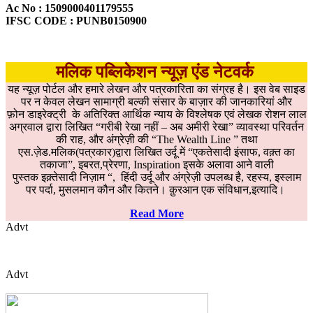
Ac No : 1509000401179555
IFSC CODE : PUNB0150900
मलिक पब्लिकेशन न्यूज़ एंड नेटवर्क
यह न्यूज़ पोर्टल और हमारे लेखन और पत्रकारिता का संग्रह है। इस वेब साइड
पर न केवल लेखन सामाग्री बल्की संसार के बाज़ार की जानकारियां और
फ़ोन डाइरेक्ट्री के अतिरिक्त आर्थिक न्याय के विश्लेषक एवं लेखक रोशन लाल
अग्रवाल द्वारा लिखित “गरीबी रेखा नहीं – अब अमीरी रेखा” व्यावस्था परिवर्तन
की राह, और अंग्रेज़ी की “The Wealth Line ” तथा
एस.ज़ेड.मलिक(पत्रकार)द्वारा लिखित उर्दू में “एकतेसादी इंसाफ, वक़्त का
तकाजा”, इबरत,प्रेरणा, Inspiration इसके अलावा आने वाली
पुस्तक इक़्तेसादी निज़ाम “, हिंदी उर्दू और अंग्रेज़ी उपलब्ध है, रहस्य, इस्लाम
पर पर्दा, मुसलमान कौन और कितने। क़ुरआन एक संविधान,इत्यादि।
Read More
Advt
Advt