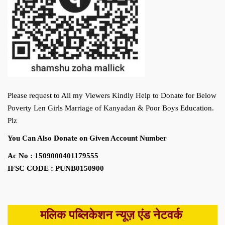
Please request to All my Viewers Kindly Help to Donate for Below
Poverty Len Girls Marriage of Kanyadan & Poor Boys Education.
Plz
You Can Also Donate on Given Account Number
Ac No : 1509000401179555
IFSC CODE : PUNB0150900
मलिक पब्लिकेशन न्यूज़ एंड नेटवर्क