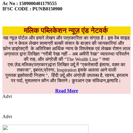
Ac No : 1509000401179555
IFSC CODE : PUNB0150900
मलिक पब्लिकेशन न्यूज़ एंड नेटवर्क
यह न्यूज़ पोर्टल और हमारे लेखन और पत्रकारिता का संग्रह है। इस वेब साइड
पर न केवल लेखन सामाग्री बल्की संसार के बाज़ार की जानकारियां और
फ़ोन डाइरेक्ट्री के अतिरिक्त आर्थिक न्याय के विश्लेषक एवं लेखक रोशन लाल
अग्रवाल द्वारा लिखित “गरीबी रेखा नहीं – अब अमीरी रेखा” व्यावस्था परिवर्तन
की राह, और अंग्रेज़ी की “The Wealth Line ” तथा
एस.ज़ेड.मलिक(पत्रकार)द्वारा लिखित उर्दू में “एकतेसादी इंसाफ, वक़्त का
तकाजा”, इबरत,प्रेरणा, Inspiration इसके अलावा आने वाली
पुस्तक इक़्तेसादी निज़ाम “, हिंदी उर्दू और अंग्रेज़ी उपलब्ध है, रहस्य, इस्लाम
पर पर्दा, मुसलमान कौन और कितने। क़ुरआन एक संविधान,इत्यादि।
Read More
Advt
Advt