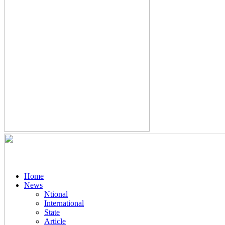
Home
News
Ntional
International
State
Article