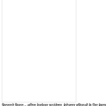
बिरादराने मिलात – अतिना वेलफ़ेयर फाउंडेशन, बेरोजगार महिलाओं के लिए बेहतर 