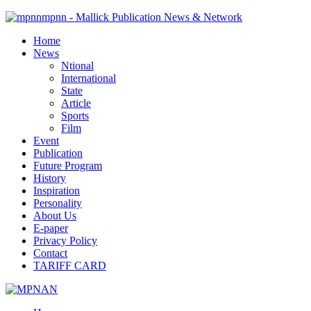
mpnn - Mallick Publication News & Network
Home
News
Ntional
International
State
Article
Sports
Film
Event
Publication
Future Program
History
Inspiration
Personality
About Us
E-paper
Privacy Policy
Contact
TARIFF CARD