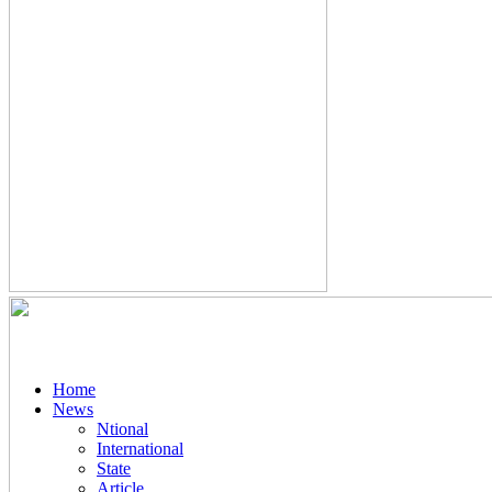
Home
News
Ntional
International
State
Article