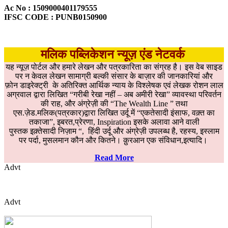
Ac No : 1509000401179555
IFSC CODE : PUNB0150900
मलिक पब्लिकेशन न्यूज़ एंड नेटवर्क
यह न्यूज़ पोर्टल और हमारे लेखन और पत्रकारिता का संग्रह है। इस वेब साइड
पर न केवल लेखन सामाग्री बल्की संसार के बाज़ार की जानकारियां और
फ़ोन डाइरेक्ट्री के अतिरिक्त आर्थिक न्याय के विश्लेषक एवं लेखक रोशन लाल
अग्रवाल द्वारा लिखित “गरीबी रेखा नहीं – अब अमीरी रेखा” व्यावस्था परिवर्तन
की राह, और अंग्रेज़ी की “The Wealth Line ” तथा
एस.ज़ेड.मलिक(पत्रकार)द्वारा लिखित उर्दू में “एकतेसादी इंसाफ, वक़्त का
तकाजा”, इबरत,प्रेरणा, Inspiration इसके अलावा आने वाली
पुस्तक इक़्तेसादी निज़ाम “, हिंदी उर्दू और अंग्रेज़ी उपलब्ध है, रहस्य, इस्लाम
पर पर्दा, मुसलमान कौन और कितने। क़ुरआन एक संविधान,इत्यादि।
Read More
Advt
Advt