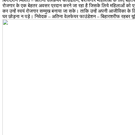
बिरादराने मिलात – अतिना वेलफ़ेयर फाउंडेशन, बेरोजगार महिलाओं के लिए बेहतर 
रोजगार के एक बेहतर अवसर प्रदान करने जा रहा है जिसके लिये महिलाओं को प्र
कर उन्हें स्वयं रोजगार सम्मुख बनाया जा सके। ताकि उन्हें अपनी आजीविका के 
घर छोड़ना न पड़े। निवेदक – अतिना वेलफेयर फाउंडेशन – बिहारशरीफ रहबर य