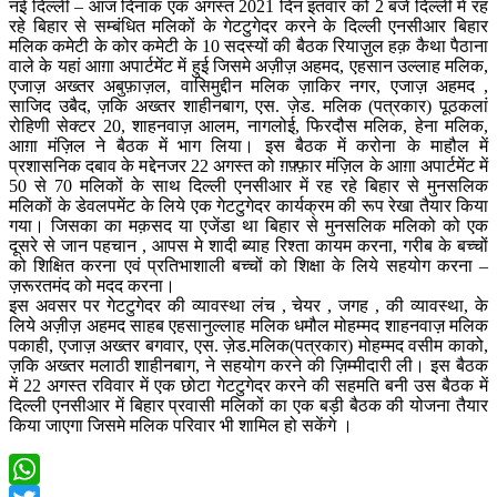
नई दिल्ली – आज दिनांक एक अगस्त 2021 दिन इतवार को 2 बजे दिल्ली में रह
रहे बिहार से सम्बंधित मलिकों के गेटटुगेदर करने के दिल्ली एनसीआर बिहार
मलिक कमेटी के कोर कमेटी के 10 सदस्यों की बैठक रियाज़ुल हक़ कैथा पैठाना
वाले के यहां आग़ा अपार्टमेंट में हुई जिसमे अज़ीज़ अहमद, एहसान उल्लाह मलिक,
एजाज़ अख्तर अबुफ़ाज़ल, वासिमुद्दीन मलिक ज़ाकिर नगर, एजाज़ अहमद ,
साजिद उबैद, ज़कि अख्तर शाहीनबाग, एस. ज़ेड. मलिक (पत्रकार) पूठकलां
रोहिणी सेक्टर 20, शाहनवाज़ आलम, नागलोई, फिरदौस मलिक, हेना मलिक,
आग़ा मंज़िल ने बैठक में भाग लिया। इस बैठक में करोना के माहौल में
प्रशासनिक दबाव के मद्देनजर 22 अगस्त को ग़फ़्फ़ार मंज़िल के आग़ा अपार्टमेंट में
50 से 70 मलिकों के साथ दिल्ली एनसीआर में रह रहे बिहार से मुनसलिक
मलिकों के डेवलपमेंट के लिये एक गेटटुगेदर कार्यक्रम की रूप रेखा तैयार किया
गया। जिसका का मक़सद या एजेंडा था बिहार से मुनसलिक मलिको को एक
दूसरे से जान पहचान , आपस मे शादी ब्याह रिश्ता कायम करना, गरीब के बच्चों
को शिक्षित करना एवं प्रतिभाशाली बच्चों को शिक्षा के लिये सहयोग करना –
ज़रूरतमंद को मदद करना।
इस अवसर पर गेटटुगेदर की व्यावस्था लंच , चेयर , जगह , की व्यावस्था, के
लिये अज़ीज़ अहमद साहब एहसानुल्लाह मलिक धमौल मोहम्मद शाहनवाज़ मलिक
पकाही, एजाज़ अख्तर बगवार, एस. ज़ेड.मलिक(पत्रकार) मोहम्मद वसीम काको,
ज़कि अख्तर मलाठी शाहीनबाग, ने सहयोग करने की ज़िम्मीदारी ली। इस बैठक
में 22 अगस्त रविवार में एक छोटा गेटटुगेदर करने की सहमति बनी उस बैठक में
दिल्ली एनसीआर में बिहार प्रवासी मलिकों का एक बड़ी बैठक की योजना तैयार
किया जाएगा जिसमे मलिक परिवार भी शामिल हो सकेंगे ।