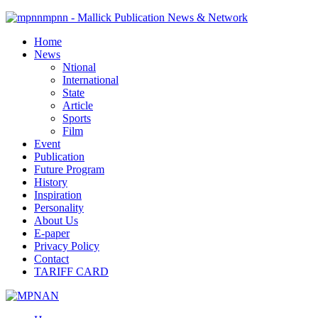
mpnn - Mallick Publication News & Network
Home
News
Ntional
International
State
Article
Sports
Film
Event
Publication
Future Program
History
Inspiration
Personality
About Us
E-paper
Privacy Policy
Contact
TARIFF CARD