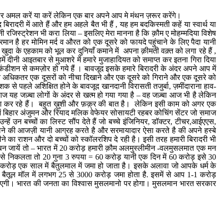
 पर अमल करें या करें लेकिन एक बार अपने आप मे मंथन ज़रूर करेंगे।
रादरी में आते हैं और हम अहले बैत भी हैं , यह हम बदकिस्मती कहें या स्वार्थ या
जिस्ट्रेशन भी करा लिया – इसलिए मेरा मानना है कि क़ौम ए मोहम्मदिया विशेष
फरमान है हर मोमिन मर्द व औरत को एक दूसरे को फायदे पहुंचाने के लिए पैदा यानी
ुदा के एहकाम को भूल कर दुनियाँ कमाने में अपना क़ीमती वक़्त को लगा रहे हैं ,
र हमें दीनी आइतबार से मुआशरे में हमारे मुजाहादियत को समाप्त कर इतना गिरा दिया
ीशन से कमज़ोर हो गये हैं । बावजूद इसके हमारे बिरादरी के अंदर अपने आप में
त अधिकतर एक दूसरों को नीचा दिखाने और एक दूसरे को गिराने और एक दूसरे को
 से पहले अशिक्षित होने के बावजूद खानदानी विरासती तजुर्बा, ज़मींदाराना हाव-
 यह जज़्बा लोगों के अंदर से खत्म हो गया गया है – वह जज़्बा आज भी है लेकिन
लोग कर रहे हैं। बहुत ख़ुशी और फ़क़्र की बात है। लेकिन इसी काम को अगर एक
में बिहार अंजुमन और रियाद मलिक वेफेयर सोसायटी रहबर कोचिंग सेंटर जो समाज
्हें उन बच्चों का लिस्ट सौंप देते हैं जो बच्चे इंजिनियर, डॉक्टर, टीचर,आईएएस,
 लेने की आजज़ी यानी आग्रह करते है और सरमायादार ऐसा करते है की अपने हस्बे
ने का राशन और दो बच्चों को स्कॉलरशिप दे रही है। इसी तरह हमारी बिरादरी भी
ाले बन जायें तो – भारत में 20 करोड़ हमारी क़ौम अलमुस्लीमीन -वलमुसलमात एक मन
र से निकलता तो 20 गुना 3 रुपया = 60 करोड़ यानी एक दिन में 60 करोड़ इसे 30
करोड़ एक साल में बैतुलमाल में जमा हो जाता है। इसके अलावा जो आपके धर्म के
बैतूल मॉल में लगभग 25 से 3000 करोड़ जमा होता है. इसमें से आप 1-1 करोड़
 हो जाएगी। भारत की जनता का विश्वास मुसलमानो पर होगा। मुसलमान भारत सरकार