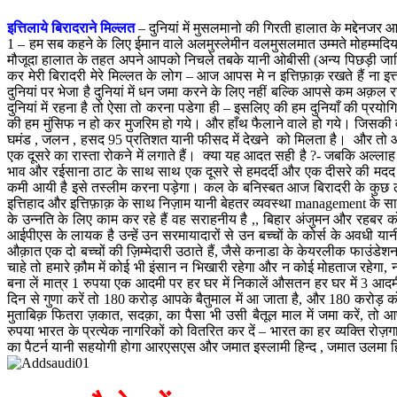
इत्तिलाये बिरादराने मिल्लत
–
दुनियां में मुसलमानो की गिरती हालात के मद्देनजर
आप
1 – हम सब कहने के लिए ईमान वाले अलमुस्लेमीन वलमुसलमात उम्मते मोहम्मदिया हैं
मौजूदा हालात के तहत अपने आपको निचले तबके यानी ओबीसी (अन्य पिछड़ी जातिओ
कर मेरी बिरादरी मेरे मिल्लत के लोग – आज आपस मे न इत्तिफ़ाक़ रखते हैं ना इत्त
दुनियां पर भेजा है दुनियां में धन जमा करने के लिए नहीं बल्कि आपसे कम अक़ल
दुनियां में रहना है तो ऐसा तो करना पडेगा ही – इसलिए की हम दुनियाँ की प्रयोगि
की हम मुंसिफ न हो कर मुजरिम हो गये। और हाँथ फैलाने वाले हो गये। जिसकी 
घमंड , जलन , हसद 95 प्रतिशत यानी फीसद में देखने को मिलता है। और तो और
एक दूसरे का रास्ता रोकने में लगाते हैं। क्या यह आदत सही है ?- जबकि अल्ला
भाव और रईसाना ठाट के साथ साथ एक दूसरे से हमदर्दी और एक दीसरे की मदद कर
कमी आयी है इसे तस्लीम करना पड़ेगा। कल के बनिस्बत आज बिरादरी के कुछ ल
इत्तिहाद और इत्तिफ़ाक़ के साथ निज़ाम यानी बेहतर व्यवस्था management के सा
के उन्नति के लिए काम कर रहे हैं वह सराहनीय है ,, बिहार अंजुमन और रहबर कोचिं
आईपीएस के लायक है उन्हें उन सरमायादारों से उन बच्चों के कोर्स के अवधी 
औक़ात एक दो बच्चों की ज़िम्मेदारी उठाते हैं, जैसे कनाडा के केयरलीक फाउंडे
चाहे तो हमारे क़ौम में कोई भी इंसान न भिखारी रहेगा और न कोई मोहताज रहेगा,
बना लें मात्र 1 रुपया एक आदमी पर हर घर में निकालें औसतन हर घर में 3 आद
दिन से गुणा करें तो 180 करोड़ आपके बैतुमाल में आ जाता है, और 180 करोड़ क
मुताबिक़ फितरा ज़कात, सदक़ा, का पैसा भी उसी बैतूल माल में जमा करें, तो
रुपया भारत के प्रत्येक नागरिकों को वितरित कर दें – भारत का हर व्यक्ति 
का पैटर्न यानी सहयोगी होगा आरएसएस और जमात इस्लामी हिन्द , जमात उलमा हि