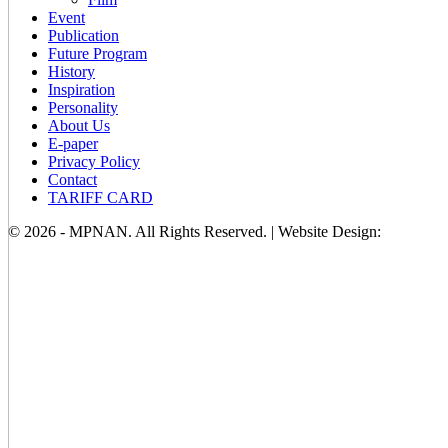
Event
Publication
Future Program
History
Inspiration
Personality
About Us
E-paper
Privacy Policy
Contact
TARIFF CARD
© 2026 - MPNAN. All Rights Reserved. | Website Design: