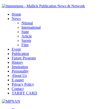
mpnn - Mallick Publication News & Network
Home
News
Ntional
International
State
Article
Sports
Film
Event
Publication
Future Program
History
Inspiration
Personality
About Us
E-paper
Privacy Policy
Contact
TARIFF CARD