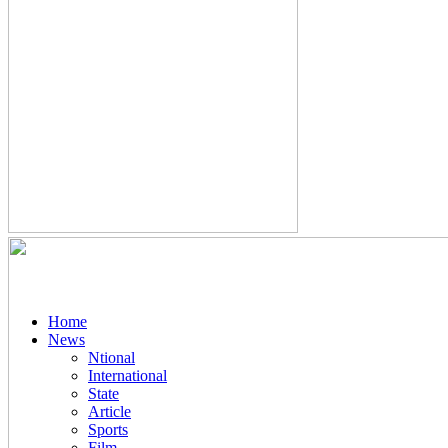
Home
News
Ntional
International
State
Article
Sports
Film