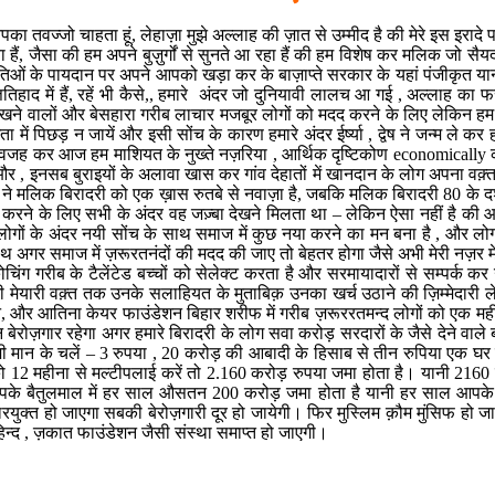
का तवज्जो चाहता हूं, लेहाज़ा मुझे अल्लाह की ज़ात से उम्मीद है की मेरे इस इरादे
, जैसा की हम अपने बुज़ुर्गों से सुनते आ रहा हैं की हम विशेष कर मलिक जो सैयद बि
ं के पायदान पर अपने आपको खड़ा कर के बाज़ाप्ते सरकार के यहां पंजीकृत यानी र
तिहाद में हैं, रहें भी कैसे,, हमारे अंदर जो दुनियावी लालच आ गई , अल्लाह का 
 रखने वालों और बेसहारा गरीब लाचार मजबूर लोगों को मदद करने के लिए लेकिन हम ख
ता में पिछड़ न जायें और इसी सोंच के कारण हमारे अंदर ईर्ष्या , द्वेष ने जन्म ले क
वजह कर आज हम माशियत के नुख्ते नज़रिया , आर्थिक दृष्टिकोण economically कंड
 , इनसब बुराइयों के अलावा खास कर गांव देहातों में खानदान के लोग अपना वक़्
ह ने मलिक बिरादरी को एक ख़ास रुतबे से नवाज़ा है, जबकि मलिक बिरादरी 80 के दशक
ने के लिए सभी के अंदर वह जज़्बा देखने मिलता था – लेकिन ऐसा नहीं है की आज
ोगों के अंदर नयी सोंच के साथ समाज में कुछ नया करने का मन बना है , और 
थ अगर समाज में ज़रूरतनंदों की मदद की जाए तो बेहतर होगा जैसे अभी मेरी नज़र 
ग गरीब के टैलेंटेड बच्चों को सेलेक्ट करता है और सरमायादारों से सम्पर्क कर उन
यानी मेयारी वक़्त तक उनके सलाहियत के मुताबिक़ उनका खर्च उठाने की ज़िम्मेदारी
शन, और आतिना केयर फाउंडेशन बिहार शरीफ में गरीब ज़रूररतमन्द लोगों को एक मही
 न बेरोज़गार रहेगा अगर हमारे बिरादरी के लोग सवा करोड़ सरदारों के जैसे देने व
मी मान के चलें – 3 रुपया , 20 करोड़ की आबादी के हिसाब से तीन रुपिया एक घ
ो 12 महीना से मल्टीपलाई करें तो 2.160 करोड़ रुपया जमा होता है। यानी 2160 
 आपके बैतुलमाल में हर साल औसतन 200 करोड़ जमा होता है यानी हर साल आपके 
रोज़गारयुक्त हो जाएगा सबकी बेरोज़गारी दूर हो जायेगी। फिर मुस्लिम क़ौम मुंसिफ
न्द , ज़कात फाउंडेशन जैसी संस्था समाप्त हो जाएगी।