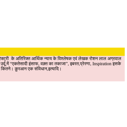
क्ट्री के अतिरिक्त आर्थिक न्याय के विश्लेषक एवं लेखक रोशन लाल अग्रवाल
र्दू में “एकतेसादी इंसाफ, वक़्त का तकाजा”, इबरत,प्रेरणा, Inspiration इसके
न और कितने। क़ुरआन एक संविधान,इत्यादि।