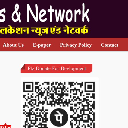
About Us
E-paper
Privacy Policy
Contact
Plz Donate For Devlopment
रनौत