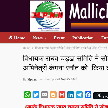
Home
News
Event
Publication
Fut
Home
विधायक राघव चड्ढा समिति ने सोशल मीडिया पर कथित घृणित पोस्ट पर 
विधायक राघव चड्ढा समिति ने सो
अभिनेत्री कंगना रनौत को किया 
Last updated
Nov 25, 2021
By
Mpnan
WhatsApp
Twitter
Email
Blogger
Gmail
LinkedIn
Telegram
Facebook
Po
आपके विधायक राघव चड्ढा समिति ने सोशल