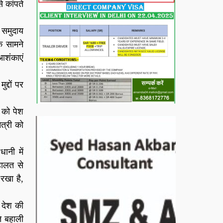
े कांपते
 समुदाय
े सामने
आशंकाएं
द्दों पर
त को पेश
त्री को
ानी में
हालत से
रखा है,
 देश की
ति बहाली