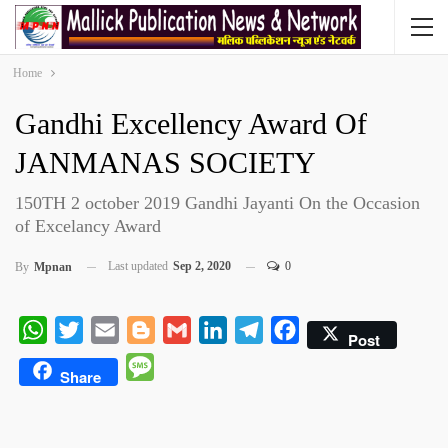
Home
Gandhi Excellency Award Of
JANMANAS SOCIETY
150TH 2 october 2019 Gandhi Jayanti On the Occasion
of Excelancy Award
Last updated
Sep 2, 2020
0
By
Mpnan
WhatsApp
Twitter
Email
Blogger
Gmail
LinkedIn
Telegram
Facebook
Post
Message
Share