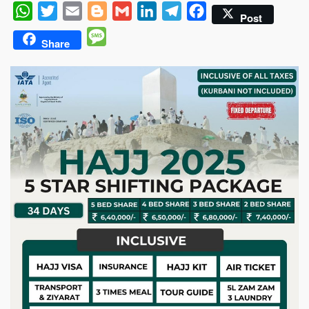
WhatsApp
Twitter
Email
Blogger
Gmail
LinkedIn
Telegram
Facebook
Post
Message
Share