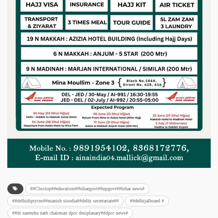
##Cbsctop##education##bihargovt##upgovt##bihar news#
##delhidiptycm##manish sisodia##delhi secretariate##
##delhijalboard #
##dr narendra nath chairman dpcc desiplanary##dpcc news#