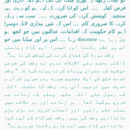
کو بچائے رکھنا یہ پوری ملت کی ایک اہم ذمہ داری اور
فرض کفایہ ہے۔ اس کو ادا کرنے کے لیے ہم کو بہت ہی
سنجیدہ کوشش کرنے کی ضرورت ہے۔ سب سے پہلے
کرنے کا ضروری کام ہے اس کے تئیں بیداری لانا، دوسرا
اہم کام حکومت کے اقدامات، عدالتوں میں جو کچھ ہو
رہا ہے اس پر اور میڈیا میں جو discourse چل رہا ہے
اس پر نظر رکھنا اور تیسرا اہم کام ریاستی
وقف بورڈ کو فعال کرنے کی کوشش کرنا ہے”۔
ڈاکٹر محمد رضی الاسلام ندوی نے وقف کی شرعی
حیثیت کے عنوان پربات کرتے ہوئے کہا کہ ” وقف
خدمت خلق کی ایک مخصوص صورت ہے، جس پر قرآن و
حدیث میں ترغیب آئی ہے۔ وقف کا سلسلہ اللہ
کے رسول صلی اللہ علیہ وسلم کے زمانے سے
شروع ہوگیا تھا ۔ ہر زمانے اور ہر علاقے میں
مسلم حکم رانوں اور اصحاب ثروت نے بڑی بڑی
جائدادیں وقف کی ہیں۔ وقف جس کام کے لیے کیا
جائے اسی کام میں اسے جاری رکھنا ضروری ہے”۔