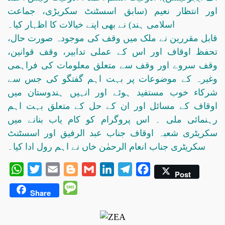
اور انتظار نعیم (سابق اسسٹنٹ سکریڑی، جماعت
اسلامی ہند) نے بھی اپنے خیالات کا اظہار کیا۔
قابل مقررین نے ملک میں وقف کی موجودہ صورت حال،
تحفظ اوقاف اور اس کے عملی تدابیر، وقف قوانین،
وقف سروے اور وقف سے متعلق معلومات کی فراہمی
وغیرہ کے موضوعات پر بہت اہم گفتگو کی جس سے
شرکاء خوب مستفید ہوئے اور انہیں ہندوستان میں
اوقاف کے مسائل اور ان کے حل کے متعلق بہت اہم
رہنمائی ملی ۔ اس پروگرام کو کام یاب بنانے میں
سکریٹری شعبہ اوقاف جناب عبد الرفیق اور اسسٹنٹ
سکریٹری جناب انعام الرحمٰن خاں نے اہم رول ادا کیا۔
WhatsApp
Twitter
Email
Blogger
Gmail
LinkedIn
Telegram
Facebook
Post
Message
Share