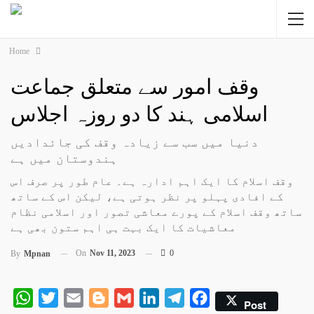
Home
وقف امور سے متعلق جماعت
اسلامی ہند کا دو روزہ اجلاس
دنیا میں سب سے زیادہ وقف کی جائدادیں
ہندوستان میں ہے
وقف اسلام کا ایک اہم ادارہ ہے۔ عام طور پر صرف اس
کے افادی پہلو پر نظر ہوتی ہے، لیکن اس کے ساتھ
ساتھ وقف اسلام کے پورے معاشی تصور اور اسلامی نظام
معاشیات کا ایک بہت ہی اہم ستون بھی ہے
On
Nov 11, 2023
0
By
Mpnan
WhatsApp
Twitter
Email
Blogger
Gmail
LinkedIn
Telegram
Facebook
Post