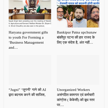
Haryana government gifts
Bankipur Patna upchunaw
to youth For Forming a
बांकीपुर पटना की हार राजद के
‘Business Management
लिए एक संदेश है, अंत नहीं…
and…
“Jugni” ‘जुगनी’ गाने को AI
Unorganized Workers
द्वारा बदनाम करने की साजिश,
असंगठित कामगार एवं कर्मचारी
कांग्रेस ( केकेसी) को बूथ स्तर
पर…