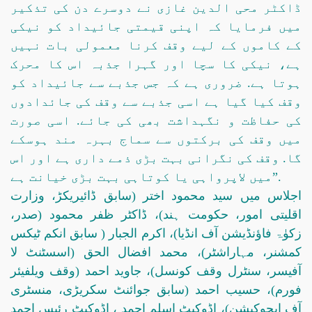
ڈاکٹر محی الدین غازی نے دوسرے دن کی تذکیر
میں فرمایا کہ اپنی قیمتی جائیداد کو نیکی
کے کاموں کے لیے وقف کرنا معمولی بات نہیں
ہے، نیکی کا سچا اور گہرا جذبہ اس کا محرک
ہوتا ہے. ضروری ہے کہ جس جذبے سے جائیداد کو
وقف کیا گیا ہے اسی جذبے سے وقف کی جائدادوں
کی حفاظت و نگہداشت بھی کی جائے. اسی صورت
میں وقف کی برکتوں سے سماج بہرہ مند ہوسکے
گا. وقف کی نگرانی بہت بڑی ذمے داری ہے اور اس
میں لاپرواہی یا کوتاہی بہت بڑی خیانت ہے”.
اجلاس میں سید محمود اختر (سابق ڈائیریکڑ، وزارت
اقلیتی امور، حکومت ہند)، ڈاکٹر ظفر محمود (صدر،
زکوٰۃ فاؤنڈیشن آف انڈیا)، اکرم الجبار ( سابق انکم ٹیکس
کمشنر، مہاراشٹر)، محمد افضال الحق (اسسٹنٹ لا
آفیسر، سنٹرل وقف کونسل)، جاوید احمد (وقف ویلفیئر
فورم)، حسیب احمد (سابق جوائنٹ سکریڑی، منسٹری
آف ایجوکیشن)، اڈوکیٹ اسلم احمد ، اڈوکیٹ رئیس احمد