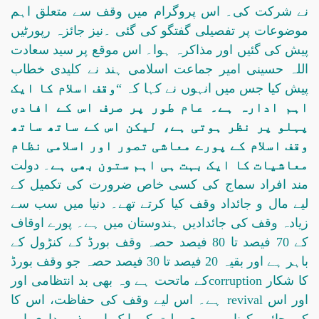
نے شرکت کی۔ اس پروگرام میں وقف سے متعلق اہم
موضوعات پر تفصیلی گفتگو کی گئی ۔نیز جائزہ رپورٹیں
پیش کی گئیں اور مذاکرہ ہوا۔ اس موقع پر سید سعادت
اللہ حسینی امیر جماعت اسلامی ہند نے کلیدی خطاب
پیش کیا جس میں انہوں نے کہا کہ “
وقف اسلام کا ایک
اہم ادارہ ہے۔ عام طور پر صرف اس کے افادی
پہلو پر نظر ہوتی ہے، لیکن اس کے ساتھ ساتھ
وقف اسلام کے پورے معاشی تصور اور اسلامی نظام
معاشیات کا ایک بہت ہی اہم ستون بھی ہے
۔ دولت
مند افراد سماج کی کسی خاص ضرورت کی تکمیل کے
لیے مال و جائداد وقف کیا کرتے تھے۔ دنیا میں سب سے
زیادہ وقف کی جائدادیں ہندوستان میں ہے۔ پورے اوقاف
کے 70 فیصد تا 80 فیصد حصہ وقف بورڈ کے کنڑول کے
باہر ہے اور بقیہ 20 فیصد تا 30 فیصد حصہ جو وقف بورڈ
کے ماتحت ہے وہ بھی بد انتظامی اورcorruption کا شکار
ہے۔ اس لیے وقف کی حفاظت، اس کا revival اور اس