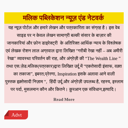
मलिक पब्लिकेशन न्यूज़ एंड नेटवर्क
यह न्यूज़ पोर्टल और हमारे लेखन और पत्रकारिता का संग्रह है। इस वेब
साइड पर न केवल लेखन सामाग्री बल्की संसार के बाज़ार की
जानकारियां और फ़ोन डाइरेक्ट्री के अतिरिक्त आर्थिक न्याय के विश्लेषक
एवं लेखक रोशन लाल अग्रवाल द्वारा लिखित “गरीबी रेखा नहीं – अब अमीरी
रेखा” व्यावस्था परिवर्तन की राह, और अंग्रेज़ी की “The Wealth Line ”
तथा एस.ज़ेड.मलिक(पत्रकार)द्वारा लिखित उर्दू में “एकतेसादी इंसाफ, वक़्त
का तकाजा”, इबरत,प्रेरणा, Inspiration इसके अलावा आने वाली
पुस्तक इक़्तेसादी निज़ाम “, हिंदी उर्दू और अंग्रेज़ी उपलब्ध है, रहस्य, इस्लाम
पर पर्दा, मुसलमान कौन और कितने। क़ुरआन एक संविधान,इत्यादि।
Read More
Advt