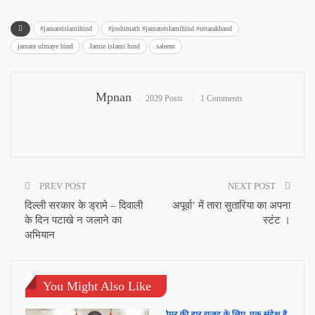
#jamateislamihind
#joshimath #jamateislamihind #uttarakhand
jamate ulmaye hind
Jamte islami hind
saleem
Mpnan
2029 Posts
1 Comments
PREV POST
NEXT POST
दिल्ली सरकार के ड्रामे – दिवाली
अपूर्वा’ में तारा सुतारिया का अपना
के दिन पटाखे न जलाने का
स्टंट ।
अभियान
You Might Also Like