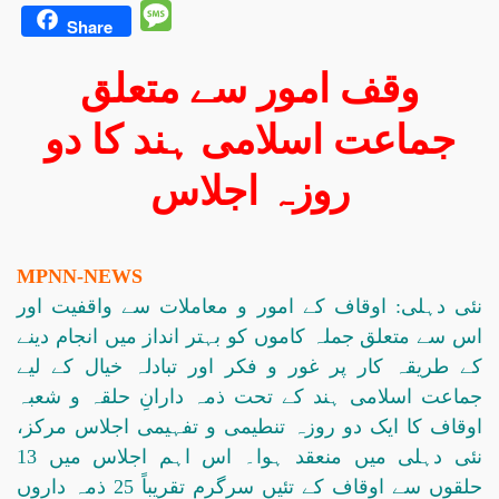
Message
Share
وقف امور سے متعلق
جماعت اسلامی ہند کا دو
روزہ اجلاس
MPNN-NEWS
نئی دہلی: اوقاف کے امور و معاملات سے واقفیت اور
اس سے متعلق جملہ کاموں کو بہتر انداز میں انجام دینے
کے طریقہ کار پر غور و فکر اور تبادلہ خیال کے لیے
جماعت اسلامی ہند کے تحت ذمہ دارانِ حلقہ و شعبہ
اوقاف کا ایک دو روزہ تنطیمی و تفہیمی اجلاس مرکز،
نئی دہلی میں منعقد ہوا۔ اس اہم اجلاس میں 13
حلقوں سے اوقاف کے تئیں سرگرم تقریباً 25 ذمہ داروں