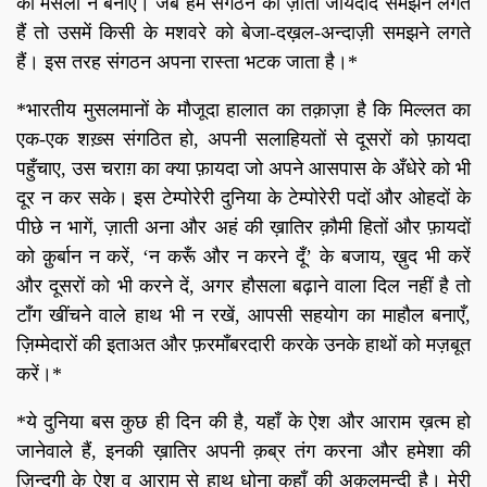
का मसला न बनाएँ। जब हम संगठन को ज़ाती जायदाद समझने लगते
हैं तो उसमें किसी के मशवरे को बेजा-दख़ल-अन्दाज़ी समझने लगते
हैं। इस तरह संगठन अपना रास्ता भटक जाता है।*
*भारतीय मुसलमानों के मौजूदा हालात का तक़ाज़ा है कि मिल्लत का
एक-एक शख़्स संगठित हो, अपनी सलाहियतों से दूसरों को फ़ायदा
पहुँचाए, उस चराग़ का क्या फ़ायदा जो अपने आसपास के अँधेरे को भी
दूर न कर सके। इस टेम्पोरेरी दुनिया के टेम्पोरेरी पदों और ओहदों के
पीछे न भागें, ज़ाती अना और अहं की ख़ातिर क़ौमी हितों और फ़ायदों
को क़ुर्बान न करें, ‘न करूँ और न करने दूँ’ के बजाय, ख़ुद भी करें
और दूसरों को भी करने दें, अगर हौसला बढ़ाने वाला दिल नहीं है तो
टाँग खींचने वाले हाथ भी न रखें, आपसी सहयोग का माहौल बनाएँ,
ज़िम्मेदारों की इताअत और फ़रमाँबरदारी करके उनके हाथों को मज़बूत
करें।*
*ये दुनिया बस कुछ ही दिन की है, यहाँ के ऐश और आराम ख़त्म हो
जानेवाले हैं, इनकी ख़ातिर अपनी क़ब्र तंग करना और हमेशा की
ज़िन्दगी के ऐश व आराम से हाथ धोना कहाँ की अक़लमन्दी है। मेरी