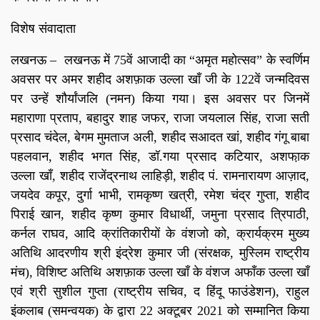
विशेष संवादाता
लखनऊ – लखनऊ में 75वें आजादी का “अमृत महोत्सव” के स्वर्णिम
अवसर पर अमर शहीद अशफ़ाक उल्ला खाँ जी के 122वें जन्मदिवस
पर उन्हें शौर्यांजलि (नमन) किया गया। इस अवसर पर जिनमें
महाराणा प्रताप, बहादुर शाह जफर, राजा जयलाल सिंह, राजा सती
प्रसाद चंदेल, बेगम मुमताज अली, शहीद सआदत खां, शहीद गंगू बाबा
पहलवान, शहीद भगत सिंह, डॉ.गया प्रसाद कटियार, अशफा़क
उल्ला खाँ, शहीद राजेंद्रनाथ लाहिड़ी, शहीद पं. रामनारायण आज़ाद,
जयदेव कपूर, दुर्गा भाभी, रामकृष्ण खत्री, रमेश चंद्र गुप्ता, शहीद
पिराई खान, शहीद कृष्ण कुमार विधार्थी, जमुना प्रसाद त्रिपाठी,
कर्नल राघव, आदि क्रांतिकारीयों के वंशजो को, क्रार्यक्रम मुख्य
अतिथि आदरणीय श्री इंद्रेश कुमार जी (संरक्षक, मुस्लिम राष्ट्रीय
मंच), विशिष्ट अतिथि अशफ़ाक उल्ला खाँ के वंशज अफाँक उल्ला खाँ
एवं श्री सुशील गुप्ता (राष्ट्रीय सचिव, द हिंदू फाउंडेशन), राहुल
इंकलाब (समन्वयक) के द्वारा 22 अक्टूबर 2021 को सम्मानित किया