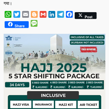
गया।
WhatsApp
Twitter
Email
Blogger
Gmail
LinkedIn
Telegram
Facebook
Post
Message
Share