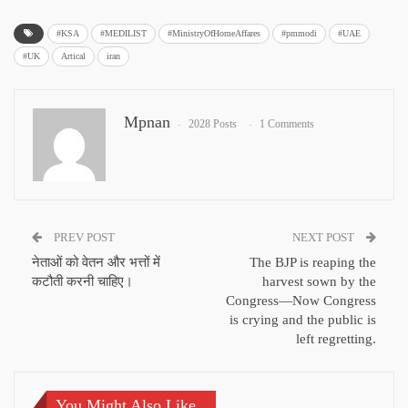
#KSA
#MEDILIST
#MinistryOfHomeAffares
#pmmodi
#UAE
#UK
Artical
iran
Mpnan
2028 Posts
1 Comments
PREV POST
NEXT POST
नेताओं को वेतन और भत्तों में
The BJP is reaping the
कटौती करनी चाहिए।
harvest sown by the
Congress—Now Congress
is crying and the public is
left regretting.
You Might Also Like