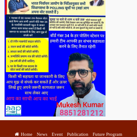
Home
News
Event
Publication
Future Program