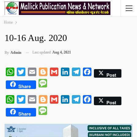
Home
10-16 Aug. 2020
Last updated
Aug 4, 2021
By
Admin
WhatsApp
Twitter
Email
Blogger
Gmail
LinkedIn
Telegram
Facebook
Post
Message
Share
WhatsApp
Twitter
Email
Blogger
Gmail
LinkedIn
Telegram
Facebook
Post
Message
Share