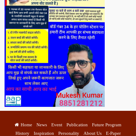
Home
News
Event
Publication
Future Program
History
Inspiration
Personality
About Us
E-Paper