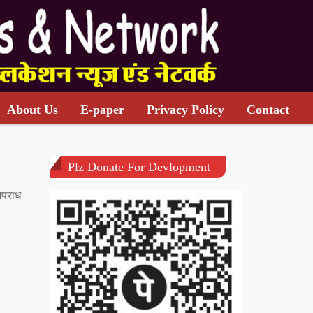
About Us
E-paper
Privacy Policy
Contact
Plz Donate For Devlopment
अपराध