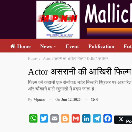
Home
News
Event
Publication
Fut
Home
Actor असरानी की आखिरी फिल्म* Delhi में प्रमोशन
Actor असरानी की आखिरी फिल्म* 
फिल्म की कहानी एक रोमांचक मर्डर मिस्ट्री थ्रिलर पर आधारित
और चौंकाने वाले खुलासों में बदल जाता है।
On
Jun 12, 2026
0
By
Mpnan
WhatsApp
Twitter
Email
Blogger
Gmail
LinkedIn
Telegram
Facebook
Po