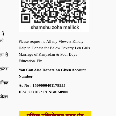
में
को
Please request to All my Viewers Kindly
Help to Donate for Below Poverty Len Girls
्म से
Marriage of Kanyadan & Poor Boys
Education. Plz
राकेश
You Can Also Donate on Given Account
Number
कॉनिक
Ac No : 1509000401179555
IFSC CODE : PUNB0150900
 जेलर