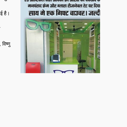
ुई है।
ो
विष्णु
बिरादराने मिलात – अतिना वेलफ़ेयर फाउंडेशन, बेरोजगार
महिलाओं के लिए बेहतर स्वयं रोजगार के एक बेहतर अवसर