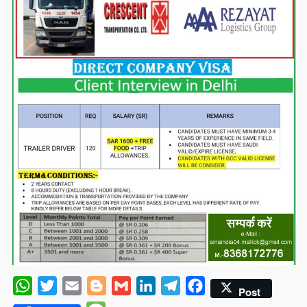
WhatsApp
Twitter
Email
Blogger
Gmail
LinkedIn
Telegram
Facebook
Post