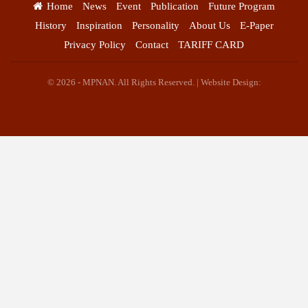
Home
News
Event
Publication
Future Program
History
Inspiration
Personality
About Us
E-Paper
Privacy Policy
Contact
TARIFF CARD
© 2026 - MPNAN. All Rights Reserved. | Website Design: