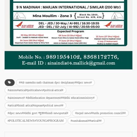
##dr narendra nath chairman dpcc desiplanary##dpcc news#
#aimim#artical#polticalnews#poltical-artical#
#aimimnews# #delhieducation depaortment##delhi educationministry#
#artical#hindi artical#mpnan#poltical news##
#dpcc news##delhi govt न्यूज़##hindi newsportal#
#ncpul news##urdu promotion council##
#POLOTICALNEWS#YOUNG#PROGRAM
#sunitakumari##artical##