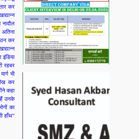
्तार कर
ाद्यान्न
त नादौल
ि अतिना
 गठन कर
द्यान्न
 इंडिया
री रहबर
ार्ग भी
 सीख कर
ोंने कहा
ैं उनके
ोगों का
ी हाँथ”