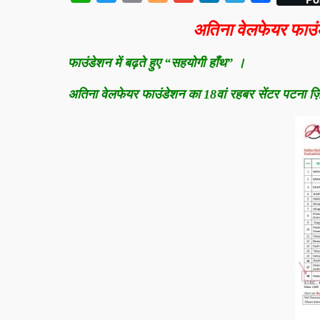
अतिना वेलफेयर फाउं
फाउंडेशन में बढ़ते हुए “सहयोगी हाँथ” ।
अतिना वेलफेयर फाउंडेशन का 18वां रहबर सेंटर पटना ज़िल