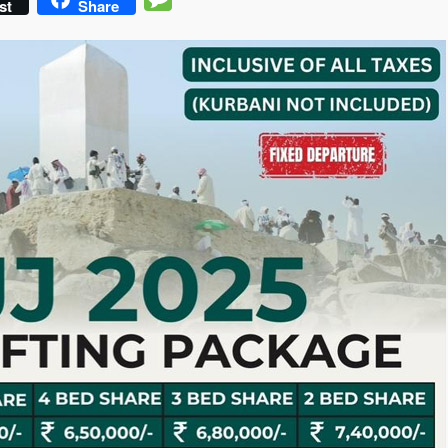
st
Share