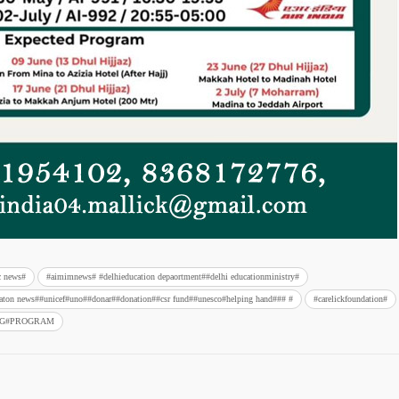
c news#
#aimimnews# #delhieducation depaortment##delhi educationministry#
ndaton news##unicef#uno##donar##donation##csr fund##unesco#helping hand### #
#carelickfoundation#
NG#PROGRAM