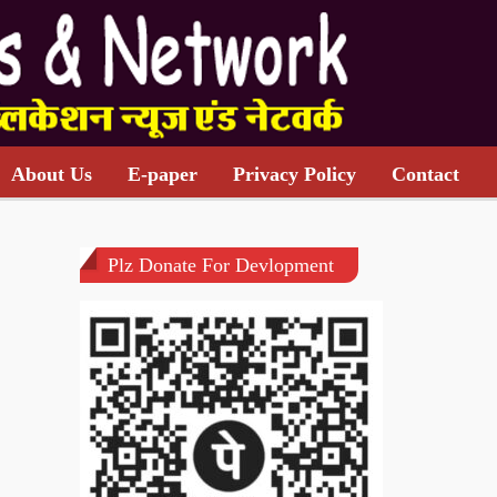
About Us
E-paper
Privacy Policy
Contact
Plz Donate For Devlopment