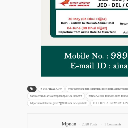
# INSPIRATION#
##dr narendra nath chairman dpcc desiplanary##dpc
#artical#hindi artical#mpnan#poltical news##
#atina welfare foundation## fou
#dpcc news##delhi govt न्यूज़##hindi newsportal#
#POLOTICALNEWS#YOU
Mpnan
2028 Posts
1 Comments