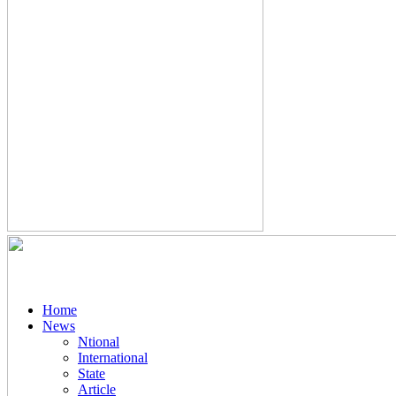
Home
News
Ntional
International
State
Article