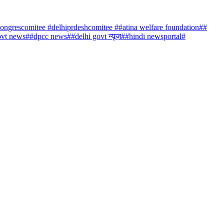
congrescomitee #delhiprdeshcomitee #
#atina welfare foundation##
ovt news#
#dpcc news##delhi govt न्यूज़##hindi newsportal#