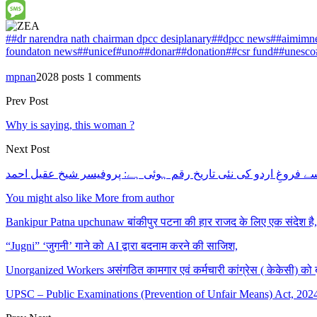
Message
##dr narendra nath chairman dpcc desiplanary##dpcc news#
#aimimne
foundaton news##unicef#uno##donar##donation##csr fund##unesco
mpnan
2028 posts
1 comments
Prev Post
Why is saying, this woman ?
Next Post
سے فروغِ اردو کی نئی تاریخ رقم ہوئی ہے: پروفیسر شیخ عقیل احمد
You might also like
More from author
Bankipur Patna upchunaw बांकीपुर पटना की हार राजद के लिए एक संदेश है
“Jugni” ‘जुगनी’ गाने को AI द्वारा बदनाम करने की साजिश,
Unorganized Workers असंगठित कामगार एवं कर्मचारी कांग्रेस ( केकेसी) को
UPSC – Public Examinations (Prevention of Unfair Means) Act, 20