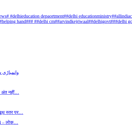
ws# #delhieducation depaortment##delhi educationministry#
#allindia
#helping hand### #
#delhi cm##arvindkejriwaal##delhigovt##
#delhi g
وانمباڑی 
, अंत नहीं…
 बूथ स्तर पर…
24 – लोक…