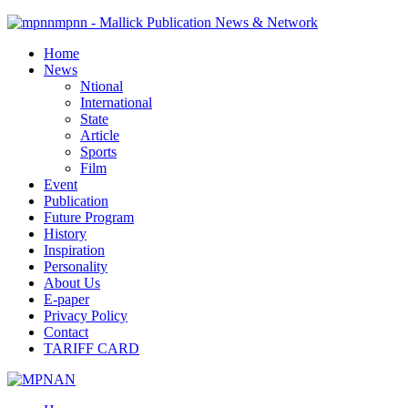
mpnn - Mallick Publication News & Network
Home
News
Ntional
International
State
Article
Sports
Film
Event
Publication
Future Program
History
Inspiration
Personality
About Us
E-paper
Privacy Policy
Contact
TARIFF CARD