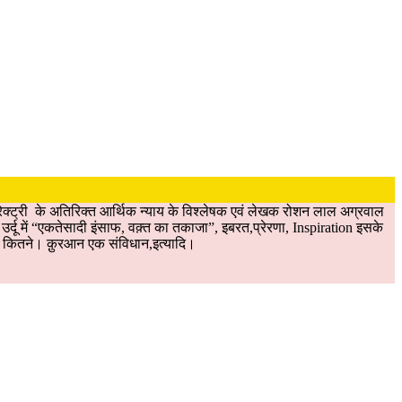
क्ट्री के अतिरिक्त आर्थिक न्याय के विश्लेषक एवं लेखक रोशन लाल अग्रवाल
र्दू में “एकतेसादी इंसाफ, वक़्त का तकाजा”, इबरत,प्रेरणा, Inspiration इसके
न और कितने। क़ुरआन एक संविधान,इत्यादि।