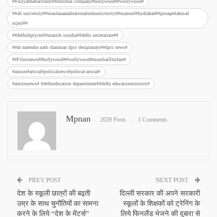
##Aliyabhattactorers##duroflax company#hollywood##wollywood#
##all university##maulanaazadnationalurduuniversity##manuu##hydrabad##proaqeelahmad
ncpul##
##delhidiptycm##manish sisodia##delhi secretariate##
##dr narendra nath chairman dpcc desiplanary##dpcc news#
##Filminews##hollywood##wollywood#mumbaifilmfare#
#aimim#artical#polticalnews#poltical-artical#
#aimimnews# #delhieducation depaortment##delhi educationministry#
Mpnan
2029 Posts
1 Comments
PREV POST
NEXT POST
देश के स्कूली छात्रों की बढ़ती
दिल्ली सरकार की अपने सरकारी
उम्र के साथ चुनौतियों का सामना
स्कूलों के शिक्षकों को ट्रेनिंग के
करने के लिये “देश के मेंटर्स”
लिये फिनलैंड भेजने की दुबारा से