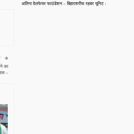
अतिना वेलफेयर फाउंडेशन – बिहारशरीफ रहबर यूनिट।
T
ने का
रयास –