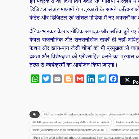
इन पत्रकारों को दिनों दिन बदल रहे मीडिया परिदृश्य म
डिजिटल संचार माध्यमों ने पत्रकारों के सामने करिअर औ
कंटेंट और डिजिटल एवं सोशल मीडिया में नए अवसरों का ल
दैनिक भास्कर के राजनीतिक संपादक और सचिव चुने गए के
केवल राजनीतिक और सनसनीखेज खबरें ही नहीं अपितु अ
फैशन और खान-पान जैसी चीजों को भी प्रमुखता से जगह म
दक्षता और विशेषज्ञता को प्रोत्साहित करने का प्रयास कर
तरफ से कार्यक्रमों का आयोजन किया जाएगा।
WhatsApp
Twitter
Email
Blogger
Gmail
LinkedIn
Telegram
Facebook
Po
##all university##maulanaazadnationalurduuniversity##manuu##hydrabad#
##Delhigrameen vikasyojna#gopalroy delhi cabinat minister#
#aaharmela #hotale
#delhijournalistassociation #nationaljournalistassociation
#nationalschoolofjourn
#Pmo office delhi india#hrd ministry#international book fair#natinational book trust 