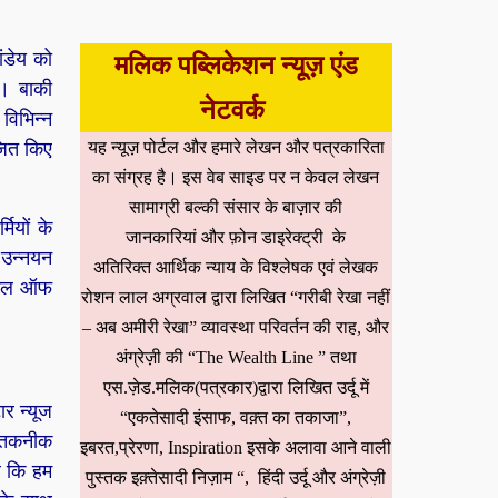
ंडेय को
मलिक पब्लिकेशन न्यूज़ एंड
ा। बाकी
नेटवर्क
 विभिन्न
जित किए
यह न्यूज़ पोर्टल और हमारे लेखन और पत्रकारिता
का संग्रह है। इस वेब साइड पर न केवल लेखन
सामाग्री बल्की संसार के बाज़ार की
मियों के
जानकारियां और फ़ोन डाइरेक्ट्री के
 उन्नयन
अतिरिक्त आर्थिक न्याय के विश्लेषक एवं लेखक
्कूल ऑफ
रोशन लाल अग्रवाल द्वारा लिखित “गरीबी रेखा नहीं
– अब अमीरी रेखा” व्यावस्था परिवर्तन की राह, और
अंग्रेज़ी की “The Wealth Line ” तथा
एस.ज़ेड.मलिक(पत्रकार)द्वारा लिखित उर्दू में
ार न्यूज
“एकतेसादी इंसाफ, वक़्त का तकाजा”,
ह तकनीक
इबरत,प्रेरणा, Inspiration इसके अलावा आने वाली
ै कि हम
पुस्तक इक़्तेसादी निज़ाम “, हिंदी उर्दू और अंग्रेज़ी