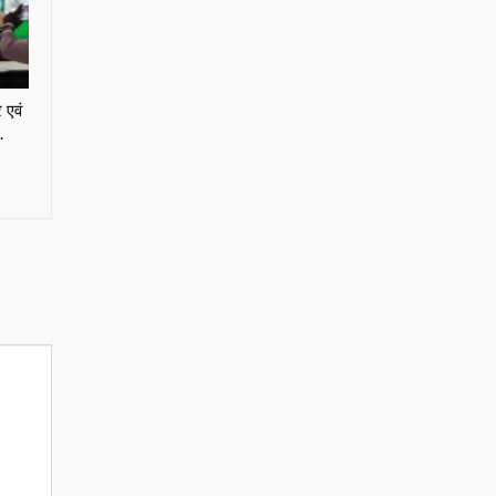
 एवं
…