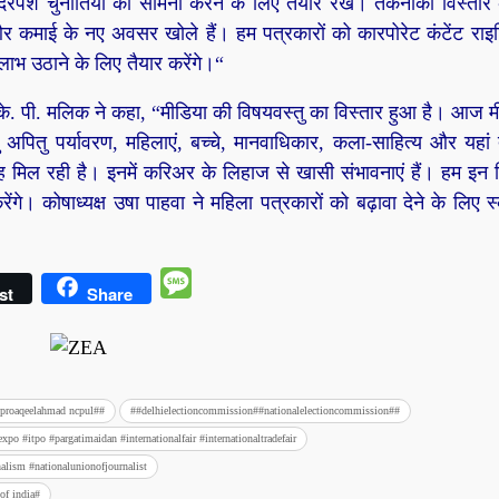
ें दरपेश चुनौतियों का सामना करने के लिए तैयार रखें। तकनीकी विस्तार
र कमाई के नए अवसर खोले हैं। हम पत्रकारों को कारपोरेट कंटेंट राइटि
ाभ उठाने के लिए तैयार करेंगे।“
. पी. मलिक ने कहा, “मीडिया की विषयवस्तु का विस्तार हुआ है। आज मीड
पितु पर्यावरण, महिलाएं, बच्चे, मानवाधिकार, कला-साहित्य और यहा
िल रही है। इनमें करिअर के लिहाज से खासी संभावनाएं हैं। हम इन विष
ेंगे। कोषाध्यक्ष उषा पाहवा ने महिला पत्रकारों को बढ़ावा देने के लिए 
Message
st
Share
#proaqeelahmad ncpul##
##delhielectioncommission##nationalelectioncommission##
xpo #itpo #pargatimaidan #internationalfair #internationaltradefair
alism #nationalunionofjournalist
of india#