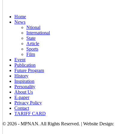
Home
News
Ntional
International
State
Article
Sports
Film
Event
Publication
Future Program
History
Inspiration
Personality
About Us
E-paper
Privacy Policy
Contact
TARIFF CARD
© 2026 - MPNAN. All Rights Reserved. | Website Design: