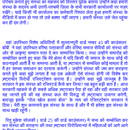
परिचय कराते हुए संस्था का मक़सद को विस्तार पूर्वक बताया उन्होंने कहा हमारी
संस्था के सदस्य अभी उत्तरी-पश्चमी ज़िला के सभी सरकारी कार्यालयों पर नज़र
रखेंगे। चाहे किसी भी कार्यालय का कर्मचारी रिश्वत लेता हुआ हमारी संस्था के
वीडियो में कवर हो गया तो उसे बक्शा नहीं जाएगा। हमारी संस्था उसे जेल पहुंचा
कर ही दम लेगी।
वहां उपस्थित विशेष अथितियों में सुल्तानपुरी वार्ड नम्बर 43 की काउंसलर
बॉबी ने वहां उपस्थित वरिष्ठ पत्रकारों और वरिष्ठ समाज सेवियों को संस्था की
ओर से उत्कृष्ट सम्मान पत्र दे कर सम्मानित किया। तथा उन्होंने समारोह को
सम्बोधित करते हुए कहा कि मेरे क्षेत्र में यदि किसी भी समाज के साथ कोई भी
कठनाइयों आती है या समस्या आती है, या भ्र्ष्टाचार से सम्बंधित कोई मामला है तो
मै हर सम्भव समाधान का प्रयास करूंगी। उन्होंने संस्था की जम कर सराहना
करते हुये कहा मुझे लगता है यह एक अकेली ऐसे संस्था होगी जो विशेष कर
भ्र्ष्ट्राचार विरोधी रजिस्ट्रेशन कराया है। उन्होंने कहा मुझे ताज्जुब है कि
सरकार ने इस संस्था को रजिस्टर्ड कैसे कर लिया? यह बहुत बड़ी बात है। आज
सरकारी महकमे से ही सबसे अधिक भ्र्ष्ट्राचार पैदा हो रहा और वही सरकार उसे
यह जानते हुये की यह संस्था कल मेरे विरुद्ध भी भ्र्ष्ट्राचार उजागर करेगी,
बावजूद इसके “पोल खोल हल्ला बोल” के नाम को रजिस्ट्रेशन सरकार ने
दिया। मेरी शुभ कामनाये इस संस्था के साथ है और मैं भी हमेशा इस संस्था के
साथ खड़ी रहूंगी।
रितु मुकेश सोलंकी ( वार्ड 25 की वार्ड काउंसलर) ने सभा को सम्बोधित कर
कर संस्था की सराहना की तथा भ्र्ष्टाचार विरोधियाभ्यां में महिलाओं को आगे आने