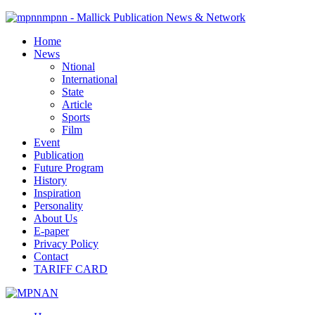
mpnn - Mallick Publication News & Network
Home
News
Ntional
International
State
Article
Sports
Film
Event
Publication
Future Program
History
Inspiration
Personality
About Us
E-paper
Privacy Policy
Contact
TARIFF CARD