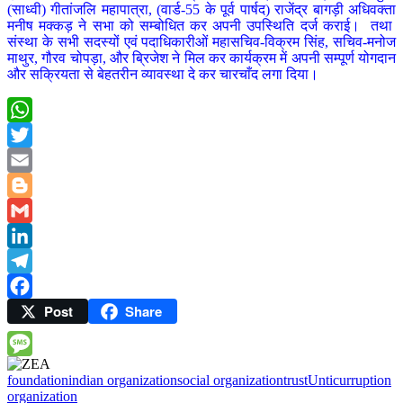
(साध्वी) गीतांजलि महापात्रा, (वार्ड-55 के पूर्व पार्षद) राजेंद्र बागड़ी अधिवक्ता
मनीष मक्कड़ ने सभा को सम्बोधित कर अपनी उपस्थिति दर्ज कराई। तथा
संस्था के सभी सदस्यों एवं पदाधिकारीओं महासचिव-विक्रम सिंह, सचिव-मनोज
माथुर, गौरव चोपड़ा, और ब्रिजेश ने मिल कर कार्यक्रम में अपनी सम्पूर्ण योगदान
और सक्रियता से बेहतरीन व्यावस्था दे कर चारचाँद लगा दिया।
WhatsApp
Twitter
Email
Blogger
Gmail
LinkedIn
Telegram
Post
Share
Facebook
Message
foundation
indian organization
social organization
trust
Unticurruption
organization