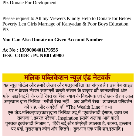
Plz Donate For Devlopment
Please request to All my Viewers Kindly Help to Donate for Below
Poverty Len Girls Marriage of Kanyadan & Poor Boys Education.
Plz
You Can Also Donate on Given Account Number
Ac No : 1509000401179555
IFSC CODE : PUNB0150900
मलिक पब्लिकेशन न्यूज़ एंड नेटवर्क
यह न्यूज़ पोर्टल और हमारे लेखन और पत्रकारिता का संग्रह है। इस वेब साइड
पर न केवल लेखन सामाग्री बल्की संसार के बाज़ार की जानकारियां और
फ़ोन डाइरेक्ट्री के अतिरिक्त आर्थिक न्याय के विश्लेषक एवं लेखक रोशन लाल
अग्रवाल द्वारा लिखित “गरीबी रेखा नहीं – अब अमीरी रेखा” व्यावस्था परिवर्तन
की राह, और अंग्रेज़ी की “The Wealth Line ” तथा
एस.ज़ेड.मलिक(पत्रकार)द्वारा लिखित उर्दू में “एकतेसादी इंसाफ, वक़्त का
तकाजा”, इबरत,प्रेरणा, Inspiration इसके अलावा आने वाली
पुस्तक इक़्तेसादी निज़ाम “, हिंदी उर्दू और अंग्रेज़ी उपलब्ध है, रहस्य, इस्लाम
पर पर्दा, मुसलमान कौन और कितने। क़ुरआन एक संविधान,इत्यादि।