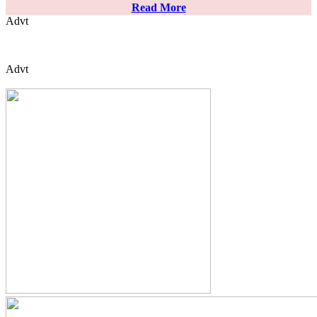
Read More
Advt
Advt