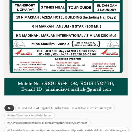
# Food and Civil Supplies Minister Imran Hussain##social welfare ministry##
##aazadikeamritmahotsv##delhincpul
##Aliyabhattactorers##duroflax company#hollywood##wollywood#
##Ameetshahhomeminister##priminiaternarendramodi##pmo##cmo##dmdelhi#cmdelhi##manojjain