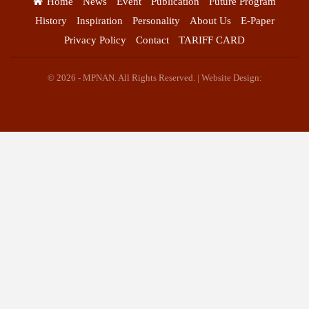
Home
News
Event
Publication
Future Program
History
Inspiration
Personality
About Us
E-Paper
Privacy Policy
Contact
TARIFF CARD
© 2026 - MPNAN. All Rights Reserved. | Website Design: