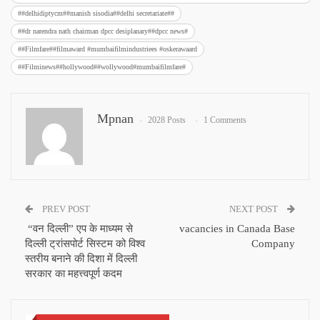
##delhidiptycm##manish sisodia##delhi secretariate##
##dr narendra nath chairman dpcc desiplanary##dpcc news#
##Filmfare##filmaward #mumbaifilmindustriees #oskerawaard
##Filminews##hollywood##wollywood#mumbaifilmfare#
Mpnan
2028 Posts
1 Comments
PREV POST
NEXT POST
“वन दिल्ली” एप के माध्यम से
vacancies in Canada Base
दिल्ली ट्रांसपोर्ट सिस्टम को विश्व
Company
स्तरीय बनाने की दिशा में दिल्ली
सरकार का महत्त्वपूर्ण कदम