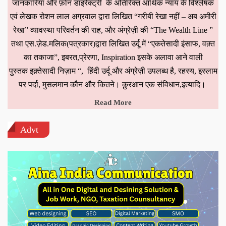
जानकारियां और फ़ोन डाइरेक्ट्री के अतिरिक्त आर्थिक न्याय के विश्लेषक
एवं लेखक रोशन लाल अग्रवाल द्वारा लिखित “गरीबी रेखा नहीं – अब अमीरी
रेखा” व्यावस्था परिवर्तन की राह, और अंग्रेज़ी की “The Wealth Line ”
तथा एस.ज़ेड.मलिक(पत्रकार)द्वारा लिखित उर्दू में “एकतेसादी इंसाफ, वक़्त
का तकाजा”, इबरत,प्रेरणा, Inspiration इसके अलावा आने वाली
पुस्तक इक़्तेसादी निज़ाम “, हिंदी उर्दू और अंग्रेज़ी उपलब्ध है, रहस्य, इस्लाम
पर पर्दा, मुसलमान कौन और कितने। क़ुरआन एक संविधान,इत्यादि।
Read More
Advt