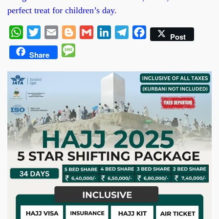
perfect treat for children’s day.
WhatsApp
Twitter
Email
Blogger
Gmail
LinkedIn
Telegram
Facebook
Post
Message
Share