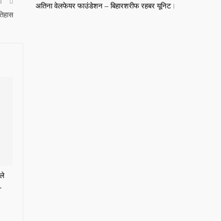
ST
अतिना वेलफेयर फाउंडेशन – बिहारशरीफ रहबर यूनिट।
इतिहास
ले
…