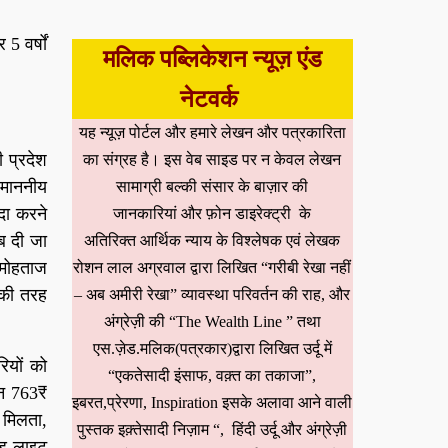
5 वर्षों
मलिक पब्लिकेशन न्यूज़ एंड
नेटवर्क
यह न्यूज़ पोर्टल और हमारे लेखन और पत्रकारिता
ी प्रदेश
का संग्रह है। इस वेब साइड पर न केवल लेखन
ी माननीय
सामाग्री बल्की संसार के बाज़ार की
दा करने
जानकारियां और फ़ोन डाइरेक्ट्री के
ब दी जा
अतिरिक्त आर्थिक न्याय के विश्लेषक एवं लेखक
 मोहताज
रोशन लाल अग्रवाल द्वारा लिखित “गरीबी रेखा नहीं
 की तरह
– अब अमीरी रेखा” व्यावस्था परिवर्तन की राह, और
अंग्रेज़ी की “The Wealth Line ” तथा
एस.ज़ेड.मलिक(पत्रकार)द्वारा लिखित उर्दू में
ियों को
“एकतेसादी इंसाफ, वक़्त का तकाजा”,
िन 763₹
इबरत,प्रेरणा, Inspiration इसके अलावा आने वाली
 मिलता,
पुस्तक इक़्तेसादी निज़ाम “, हिंदी उर्दू और अंग्रेज़ी
ेड लाइट