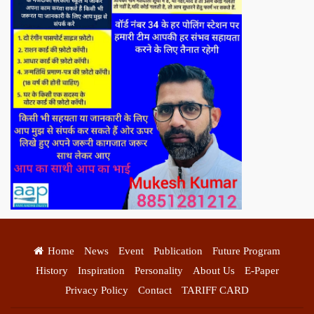
Home
News
Event
Publication
Future Program
History
Inspiration
Personality
About Us
E-Paper
Privacy Policy
Contact
TARIFF CARD