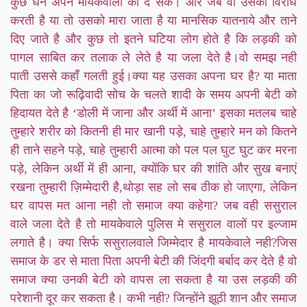
कुछ धन अपने मायकेवालों को दे सके। और जब वो उसका विरोध
करती है या तो उसको मारा जाता है या मानसिक यातनाये और ताने
दिए जाते है और कुछ तो इतने घटिया लोग होते है कि लड़की को
पागल साबित कर तलाक ले लेते है या जला देते है।वो समझ नही
पाती उससे कहाँ गलती हुई।क्या यह उसका अपना घर है? या माता
पिता का जो रूढ़िवादी सोच के चलते शादी के समय अपनी बेटी को
हिदायत देते है ‘डोली में जाना और अर्थी में आना’ इसका मतलब चाहे
तुम्हारे शरीर को कितनी ही मार खानी पड़े, चाहे तुम्हारे मन को कितने
ही ताने सहने पड़े, चाहे तुम्हारी आत्मा को पल पल घुट घुट कर मरना
पड़े, लेकिन अर्थी में ही आना, क्योंकि घर की शांति और सुख बनाएं
रखना तुम्हारी ज़िम्मेदारी है,थोड़ा सह लो सब ठीक हो जाएगा, लेकिन
घर वापस मत आना नही तो समाज क्या कहेगा? जब वही ससुराल
वाले जला देते है तो मायकेवाले पुलिस मे ससुराल वालों पर इल्जाम
लगाते है। क्या सिर्फ ससुरालवाले जिम्मेदार है मायकेवाले नही?जिस
समाज के डर से माता पिता अपनी बेटी की जिंदगी बर्बाद कर देते है वो
समाज क्या उनकी बेटी को वापस ला सकता है या उस लड़की की
परेशानी दूर कर सकता है। कभी नही? जिन्होंने झूठी शान और समाज