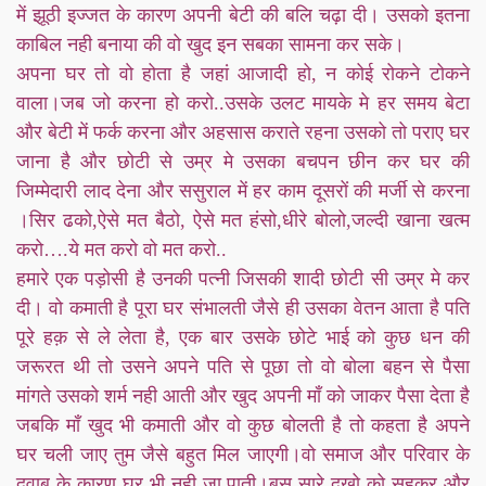
में झूठी इज्जत के कारण अपनी बेटी की बलि चढ़ा दी। उसको इतना
काबिल नही बनाया की वो खुद इन सबका सामना कर सके।
अपना घर तो वो होता है जहां आजादी हो, न कोई रोकने टोकने
वाला।जब जो करना हो करो..उसके उलट मायके मे हर समय बेटा
और बेटी में फर्क करना और अहसास कराते रहना उसको तो पराए घर
जाना है और छोटी से उम्र मे उसका बचपन छीन कर घर की
जिम्मेदारी लाद देना और ससुराल में हर काम दूसरों की मर्जी से करना
।सिर ढको,ऐसे मत बैठो, ऐसे मत हंसो,धीरे बोलो,जल्दी खाना खत्म
करो….ये मत करो वो मत करो..
हमारे एक पड़ोसी है उनकी पत्नी जिसकी शादी छोटी सी उम्र मे कर
दी। वो कमाती है पूरा घर संभालती जैसे ही उसका वेतन आता है पति
पूरे हक़ से ले लेता है, एक बार उसके छोटे भाई को कुछ धन की
जरूरत थी तो उसने अपने पति से पूछा तो वो बोला बहन से पैसा
मांगते उसको शर्म नही आती और खुद अपनी माँ को जाकर पैसा देता है
जबकि माँ खुद भी कमाती और वो कुछ बोलती है तो कहता है अपने
घर चली जाए तुम जैसे बहुत मिल जाएगी।वो समाज और परिवार के
दवाब के कारण घर भी नही जा पाती।बस सारे दुखो को सहकर और