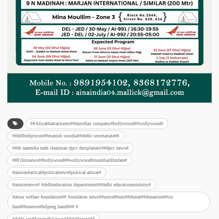
##Aliyabhattactorers##duroflax company#hollywood##wollywood#
##delhidiptycm##manish sisodia##delhi secretariate##
##dr narendra nath chairman dpcc desiplanary##dpcc news#
##Filminews##hollywood##wollywood#mumbaifilmfare#
#aimim#artical#polticalnews#poltical-artical#
#aimimnews# #delhieducation depaortment##delhi educationministry#
#atina welfare foundation## foundaton news##unicef#uno##donar##donation##csr
fund##unesco#helping hand### #
#delhi cm##arvindkejriwaal##delhigovt##