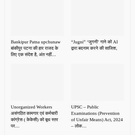
Bankipur Patna upchunaw
“Jugni” ‘जुगनी’ गाने को AI
बांकीपुर पटना की हार राजद के
द्वारा बदनाम करने की साजिश,
लिए एक संदेश है, अंत नहीं…
Unorganized Workers
UPSC – Public
असंगठित कामगार एवं कर्मचारी
Examinations (Prevention
कांग्रेस ( केकेसी) को बूथ स्तर
of Unfair Means) Act, 2024
पर…
– लोक…