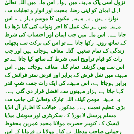
نزول اسی پاک مہینے میں ہوا۔ اس ماہ میں اللہ تعالیٰ
اہل ایمان کو اپنی رضا، محبت اور انوار و تجلیات سے
نوازتے ہیں۔ یہ مہینہ نیکیوں کا موسم بہار ہے، اس
مہینہ میں ہر نیک عمل کا اجر وثواب کئی گنا بڑھا دیا
جاتا ہے۔ اس ماہ میں جب ایمان اور احتساب کی شرط
کے ساتھ روزہ رکھا جاتا ہے تو اس کی برکت سے پچھلی
زندگی کے تمام صغیرہ گناہ معاف ہوجاتے ہیں اور جب
رات کو قیام تراویح اسی شرط کے ساتھ کیا جاتا ہے تو
اس سے بھی گزشتہ تمام گناہ معاف ہوجاتے ہیں۔ اس
مہینے میں نفل فرض کے برابر اور فرض ستر فرائض کے
برابر ہوجاتا ہے، اس مہینے کی ایک رات جسے شبِ قدر
کہا جاتا ہے ہزار مہینوں سے افضل قرار دی گئی ہے۔
یہ مہینہ مومن کیلئے اللہ تبارک وتعالیٰ کی جانب سے
بڑی عظیم نعمت ہے۔ مذکورہ خیالات کا اظہار آل انڈیا
مسلم پرسنل لا بورڈ کے سکریٹری اور سوشل میڈیا
ڈیسک کے کنوینر حضرت مولانا محمد عمرین محفوظ
رحمانی صاحب مدظلہ نے کیا۔ مولانا نے فرمایا کہ اس