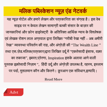
मलिक पब्लिकेशन न्यूज़ एंड नेटवर्क
यह न्यूज़ पोर्टल और हमारे लेखन और पत्रकारिता का संग्रह है। इस वेब
साइड पर न केवल लेखन सामाग्री बल्की संसार के बाज़ार की
जानकारियां और फ़ोन डाइरेक्ट्री के अतिरिक्त आर्थिक न्याय के विश्लेषक
एवं लेखक रोशन लाल अग्रवाल द्वारा लिखित “गरीबी रेखा नहीं – अब अमीरी
रेखा” व्यावस्था परिवर्तन की राह, और अंग्रेज़ी की “The Wealth Line ”
तथा एस.ज़ेड.मलिक(पत्रकार)द्वारा लिखित उर्दू में “एकतेसादी इंसाफ, वक़्त
का तकाजा”, इबरत,प्रेरणा, Inspiration इसके अलावा आने वाली
पुस्तक इक़्तेसादी निज़ाम “, हिंदी उर्दू और अंग्रेज़ी उपलब्ध है, रहस्य, इस्लाम
पर पर्दा, मुसलमान कौन और कितने। क़ुरआन एक संविधान,इत्यादि।
Read More
Advt