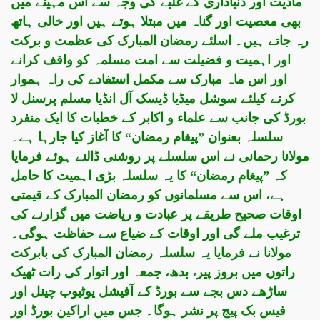
مادیت اور دنیاداری کے غلبے کی وجہ سے اس مہینے میں
بھی معصیت اور گناہ میں مبتلا ہوتے ہیں اور خالی ہاتھ
رہ جاتے ہیں۔ اسلئے رمضان المبارک کی عظمت و برکت
اور اہمیت و فضیلت سے امت مسلمہ کو واقف کرانے
اور اس ماہ مبارک سے مکمل استفادے کی راہ ہموار
کرنے کیلئے سوشل میڈیا ڈیسک آل انڈیا مسلم پرسنل لا
بورڈ کی جانب سے علماء و اکابر کے خطبات کا ایک منفرد
سلسلہ بعنوان ”پیغام رمضان“ کا آغاز کیا جارہا ہے۔
مولانا رحمانی نے اس سلسلے پر روشنی ڈالتے ہوئے فرمایا
کہ ”پیغام رمضان“ کا یہ سلسلہ بڑی اہمیت کا حامل
ہے، اس سے مسلمانوں کو رمضان المبارک کے قیمتی
اوقات صحیح طریقے پر عبادت و ریاضت میں گزارنے کی
ترغیب ملے گی اور اوقات کے ضیاع سے حفاظت ہوگی۔
مولانا نے فرمایا یہ سلسلہ رمضان المبارک کی بابرکت
راتوں میں بروز پیر، بدھ، جمعہ اور اتوار کی رات ٹھیک
ساڑھے دس بجے سے بورڈ کے آفیشل یوٹیوب چینل اور
فیس بک پیج پر نشر ہوگا۔ جس میں اراکین بورڈ اور