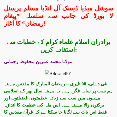
سوشل میڈیا ڈیسک آل انڈیا
مسلم پرسنل
لا بورڈ کی جانب سے سلسلہ ”پیغام
رمضان“ کا آغاز!
برادران اسلام علماء کرام کے خطبات سے
استفادہ کریں:
مولانا
محمد عمرین محفوظ رحمانی
نئی دہلی، 08 /اپری – رمضان المبارک کا مقدس مہینہ
ہم سب پر سایہ فگن ہے۔ یہ مہینہ سال بھر کے اسلامی
مہینوں میں سب سے زیادہ عظمتوں، فضیلتوں اور
برکتوں والا مہینہ ہے۔ اس ماہ کی عظمت کا اندازہ
فقط اس بات سے لگایا جا سکتا ہے کہ قرآن مقدس کا