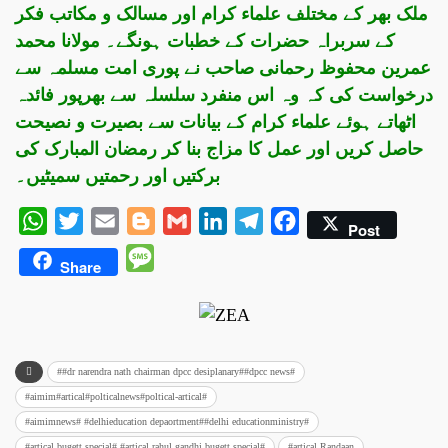
ملک بھر کے مختلف علماء کرام اور مسالک و مکاتب فکر
کے سربراہ حضرات کے خطبات ہونگے۔ مولانا محمد
عمرین محفوظ رحمانی صاحب نے پوری امت مسلمہ سے
درخواست کی کہ وہ اس منفرد سلسلہ سے بھرپور فائدہ
اٹھاتے ہوئے علماء کرام کے بیانات سے بصیرت و نصیحت
حاصل کریں اور عمل کا مزاج بنا کر رمضان المبارک کی
برکتیں اور رحمتیں سمیٹیں۔
WhatsApp
Twitter
Email
Blogger
Gmail
LinkedIn
Telegram
Facebook
Post
Message
Share
##dr narendra nath chairman dpcc desiplanary##dpcc news#
#aimim#artical#polticalnews#poltical-artical#
#aimimnews# #delhieducation depaortment##delhi educationministry#
#artical bugett special# #artical rahul gandhi bugett special#
#artical Randaan