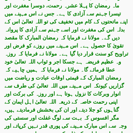
ماہ رمضان کا پہلا عشرہ رحمت، دوسرا مغفرت اور
تیسرا جہنم سے آزادی کا ہے۔ جس نے اس مہینے میں
اپنے ماتحتوں کے کام میں تخفیف کی تو اللہ تعالیٰ اس کے
بدلہ اس کی مغفرت اور اسے جہنم سے آزادی کا پروانہ
دیں گے۔ مولانا نے فرمایا کہ رمضان المبارک کا مقصد
تقویٰ کا حصول ہے۔ اس مہینے میں روزے کو فرض اور
تراویح کو سنت قرار دیا گیا ہے۔ مولانا نے فرمایا کہ روزہ
وہ عظیم فریضہ ہے جسکا اجر و ثواب اللہ تعالیٰ خود
عطا فرمائے گا۔ مولانا نے فرمایا کہ ہمیں چاہیے کہ
رمضان المبارک کے قیمتی اوقات عبادت و ریاضت میں
گزاریں کیونکہ اس مہینے میں اللہ تعالیٰ کی طرف سے
انوار وبرکات کا نزول ہوتا ہے اور روزہ کی برکت اور
اپنی رحمت خاصہ کے ذریعہ اللہ تعالیٰ اہل ایمان کے
گناہوں کو جلا دیتے اور ان کی بخشش فرمادیتے ہیں،
مگر افسوس کہ بہت سے لوگ غفلت اور سستی کی
وجہ سے اس مبارک مہینے کی پوری قدر نہیں کرپاتے اور