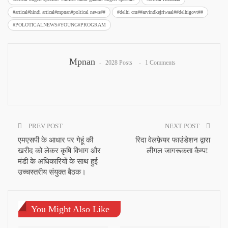
#artical#hindi artical#mpnan#poltical news##
#delhi cm##arvindkejriwaal##delhigovt##
#POLOTICALNEWS#YOUNG#PROGRAM
Mpnan
2028 Posts
1 Comments
PREV POST
NEXT POST
एमएसपी के आधार पर गेहूं की
रिदा वेलफ़ेयर फाउंडेशन द्वारा
खरीद को लेकर कृषि विभाग और
लीगल जागरूकता कैम्प!
मंडी के अधिकारियों के साथ हुई
उच्चस्तरीय संयुक्त बैठक।
You Might Also Like