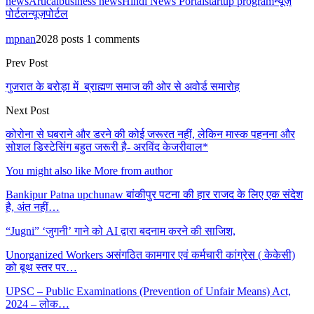
news
Artical
business news
Hindi News Portal
startup program
न्यूज़
पोर्टल
न्यूज़पोर्टल
mpnan
2028 posts
1 comments
Prev Post
गुजरात के बरोड़ा में ब्राह्मण समाज की ओर से अवोर्ड समारोह
Next Post
कोरोना से घबराने और डरने की कोई जरूरत नहीं, लेकिन मास्क पहनना और
सोशल डिस्टेसिंग बहुत जरूरी है- अरविंद केजरीवाल*
You might also like
More from author
Bankipur Patna upchunaw बांकीपुर पटना की हार राजद के लिए एक संदेश
है, अंत नहीं…
“Jugni” ‘जुगनी’ गाने को AI द्वारा बदनाम करने की साजिश,
Unorganized Workers असंगठित कामगार एवं कर्मचारी कांग्रेस ( केकेसी)
को बूथ स्तर पर…
UPSC – Public Examinations (Prevention of Unfair Means) Act,
2024 – लोक…