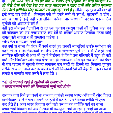
हो ।
एक साफ दिल व मन हर बात से बेखबर इस प्रकृति की तरह बिल्कुल वैसे
ही जैसे पोधो की देख रेख एक साफ वातावरण व खाद पानी औऱ उचित प्रकाश
फिर कैसे हरीतिमा लिए चमकते पत्ते लहलहा उठते है।
लेकिन प्रदूषण की मार ही
इन्हें नष्ट कर देती हैं। बिल्कुल वैसे ही हमारे नन्हे भी स्वार्थ, खुदगर्जी, व ढोंग ,
लालच क्या है इन्हें नही पता लेकिन वर्तमान वातावरण की दरकार एक कठिन
चुनोती को आवाज दे रही हैं।
वही इस मोबाइल नेटवर्किंग से दूर एक गुमनाम गुमसुम नन्हों की दुनिया जहा मन
की चीत्कार को सब नजरअंदाज कर देते वो कोमल आवाज जिसका महत्व कोई
समझ नही सकता न ही समझना चाहेगा ।
*देख रेख व संरक्षण नन्हों का*
कई वर्षों से बच्चो के क्षेत्र में कार्य करते हुए उनकी मजबूरियां उनके मनोभाव को
पढ़ने से लगा कि *बालको की देख रेख व संरक्षण* पूर्ण अभाव में सैकड़ो नन्हे
न्यायिक गलियारे से आज भी दूर है विडंबना है कि वे उस गलियारे में पहुच ही नही
पाते और जिम्मेदार लोग चाहे प्रशासन हो समाजिक लोग इन सब बातों को पेपर
से पंच फ़ाइल में गुलाबी पैबन्द लगाकर उन नन्हों के हिस्से का निवाला गुपचुप
तरीके से डाका डाल कर के अपने घरों की किलकारियों की बेहतरीन देख भाल में
लगाते व सम्पत्ति जमा करने में लगा देते ।
*
वो जो भटकते रहते है खुशियों की तलाश में*
*शायद उन्होंने नन्हों की किलकारी सुनी नही होगी*
सरकार द्वारा दिये इन नन्हों के नाम का करोड़ो रूपया भ्रष्ट अधिकारी और विकृत
मानसिकता वाले नेतागण अपनी फाइलों में बडे ही सिस्टेमेटिक तरीके से एटेच
कर लेते हैं। आज भारत विकास क्यों नही कर पा रहा क्योंकि यहां का बच्चा
बच्चा सही विकास की छांव में आज भी फलफूल नही पा रहा । नन्हों का आधा