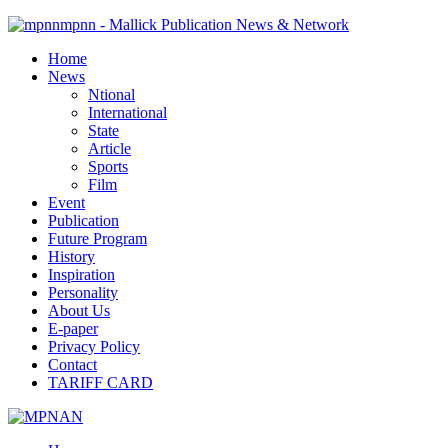
mpnn - Mallick Publication News & Network
Home
News
Ntional
International
State
Article
Sports
Film
Event
Publication
Future Program
History
Inspiration
Personality
About Us
E-paper
Privacy Policy
Contact
TARIFF CARD