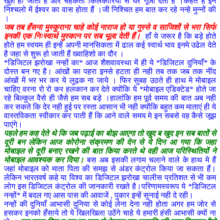
खुश हो जाती हैं और चहकती किलकारियों से घर गूंजा देती हैं ।कहते है इन
निश्चलो में ईश्वर का वास होता हैं ।जी निश्चित हम बात कर रहे नन्हे मुन्नों की
।
जब तब हँसना मुस्कुराना चाहे कोई नाराज हो या गुस्से व साजिशों से भरा सिर्फ
इनकी एक निःस्वार्थ मुस्कान पर सब भूला देती हैं।
हाँ ये जरूर है कि बड़े होते
होते हम स्वयम ही इन्हें अपनी मानसिकता में ढाल कई स्वार्थ भाव इनमे उढेल देते
है जहा से शुरू हो जाती हैं ख्वाहिशो का दौर ।
*डिजिटल झरोखा नन्हों का* आज शैशवावस्था में ही ये *डिजिटल दुनियाँ* के
दोस्त बन गए है। आंखों का पहरा इनसे हटता ही नही तब तक जब तक नींद
आंखों में भर भर कर ये लुढ़क ना जाये । फिर सुबह उठते ही हाथ मे मोबाइल
चाहिए वरना रो रो कर हलकान कर देते क्योंकि ये *मोबाइल एडिक्टेड* होते जा
रहे बिल्कुल वैसे ही जैसे हम सब बड़े ।हालांकि हम पूर्व समय की बात अब नही
कर सकते कि देर नही हुई पर रस्ता आसान भी नही क्योंकि बहुत कम माताएं ही ये
वास्तविकता स्वीकार कर पाती हैं कि आने वाले समय मे इन सबसे वह कैसे जूझ
पाएंगे।
पहले हम कह देते थे कि जब पढ़ाई का बोझ आएगा तो खुद ब खुद इन सब बातों से
दूरी बन लेकिन आज कोरोना संक्रमण की देन से ये दिन आ गया कि जहा
मोबाइल से दूरी बनाए रखने की बात किया करते थे वही आज परिस्थितियों ने
मोबाइल आवश्यक कर दिया।
बस अब इसकी लगाम चलाने वाले के हाथ मे हैं
जहां मोबाइल को माता पिता की समझ से अंडर कंट्रोल किया जा सकता हैं।
लेकिन भारतवर्ष कहे या विश्व का डिजिटल झरोखा चालीस प्रतिशत से भी कम
लोग इस डिजिटल कंट्रोल की जानकारी रखते है।परिणामस्वरूप ये *डिजिटल
नन्हों* में बदल गए आस पास की आवाजें , पुकार इन्हें सुनाई नही दे रही।
नन्हों की दुनियाँ आभासी दुनिया से कोई लेना देना नही होता अगर हम जोर से
हसकर इनको हँसाये तो ये खिलखिला उठेंगे चाहे ये हमारी हंसी आभासी क्यों ना