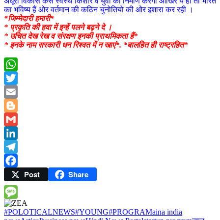
अधूरा विकास कैसे स्वस्थ किशोर व युवा का निर्माण करेगा आखिर ये ही तो भारत
का भविष्य हैं ओर वर्तमान की कठिन चुनोतियो की ओर इशारा कर रही ।
*जिम्मेदारी हमारी*
* प्रकृति की हवा में इन्हें पलने बढ़ने दे ।
* उचित देख रेख व संरक्षण इनकी प्राथमिकता हैं*
* इनके नाम सरकारी धन रिश्वत में न खाएं*. *बालहित ही राष्ट्रहित*
WhatsApp
Twitter
Email
Blogger
Gmail
LinkedIn
Telegram
Post
Share
Facebook
Message
#POLOTICALNEWS#YOUNG#PROGRAM
aina india