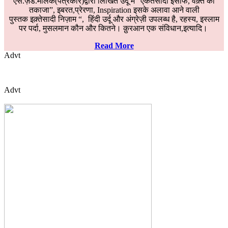
एस.ज़ेड.मलिक(पत्रकार)द्वारा लिखित उर्दू में “एकतेसादी इंसाफ, वक़्त का
तकाजा”, इबरत,प्रेरणा, Inspiration इसके अलावा आने वाली
पुस्तक इक़्तेसादी निज़ाम “, हिंदी उर्दू और अंग्रेज़ी उपलब्ध है, रहस्य, इस्लाम
पर पर्दा, मुसलमान कौन और कितने। क़ुरआन एक संविधान,इत्यादि।
Read More
Advt
Advt