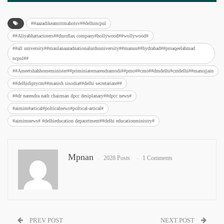
##aazadikeamritmahotsv##delhincpul
##Aliyabhattactorers##duroflax company#hollywood##wollywood#
##all university##maulanaazadnationalurduuniversity##manuu##hydrabad##proaqeelahmad
ncpul##
##Ameetshahhomeminister##priminiaternarendramodi##pmo##cmo##dmdelhi#cmdelhi##manojjain
##delhidiptycm##manish sisodia##delhi secretariate##
##dr narendra nath chairman dpcc desiplanary##dpcc news#
#aimim#artical#polticalnews#poltical-artical#
#aimimnews# #delhieducation depaortment##delhi educationministry#
Mpnan
2028 Posts
1 Comments
PREV POST
NEXT POST