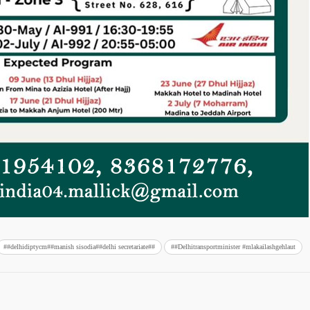
##delhidiptycm##manish sisodia##delhi secretariate##
##Delhitransportminister #mlakailashgehlaut