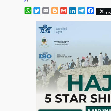
WhatsApp
Twitter
Email
Blogger
Gmail
LinkedIn
Telegram
Facebook
Po