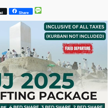
Message
st
Share