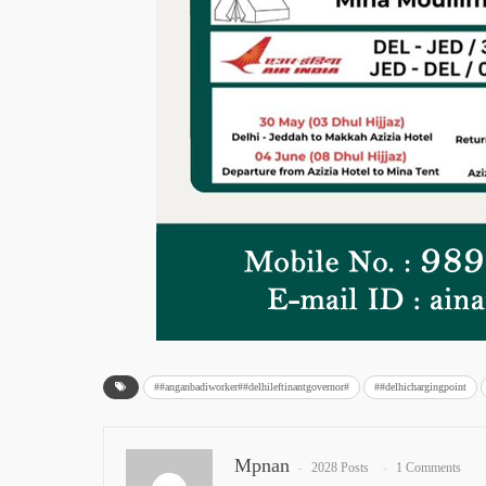
##anganbadiworker##delhileftinantgovernor#
##delhichargingpoint
Mpnan
2028 Posts
1 Comments