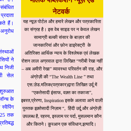
मलिक पब्लिकेशन न्यूज़ एंड
 संबंधित
नेटवर्क
प्रदाता
यह न्यूज़ पोर्टल और हमारे लेखन और पत्रकारिता
ते हैं।
का संग्रह है। इस वेब साइड पर न केवल लेखन
 अनुरोध
सामाग्री बल्की संसार के बाज़ार की
जानकारियां और फ़ोन डाइरेक्ट्री के
संस्थाओं
अतिरिक्त आर्थिक न्याय के विश्लेषक एवं लेखक
ियों ने
रोशन लाल अग्रवाल द्वारा लिखित “गरीबी रेखा नहीं
साथ निजी
– अब अमीरी रेखा” व्यावस्था परिवर्तन की राह, और
वी सेल
अंग्रेज़ी की “The Wealth Line ” तथा
एस.ज़ेड.मलिक(पत्रकार)द्वारा लिखित उर्दू में
 शुरुआत
“एकतेसादी इंसाफ, वक़्त का तकाजा”,
ॉन्च के
इबरत,प्रेरणा, Inspiration इसके अलावा आने वाली
स्वैपिंग
पुस्तक इक़्तेसादी निज़ाम “, हिंदी उर्दू और अंग्रेज़ी
2025 तक
उपलब्ध है, रहस्य, इस्लाम पर पर्दा, मुसलमान कौन
्रतिबद्ध
और कितने। क़ुरआन एक संविधान,इत्यादि।