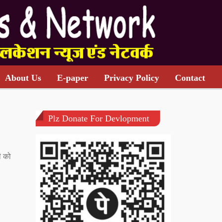
About Us
E-paper
Privacy Policy
Contact
Plz Donate For Devlopment
ी को