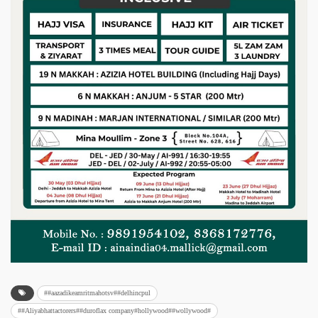
##aazadikeamritmahotsv##delhincpul
##Aliyabhattactorers##duroflax company#hollywood##wollywood#