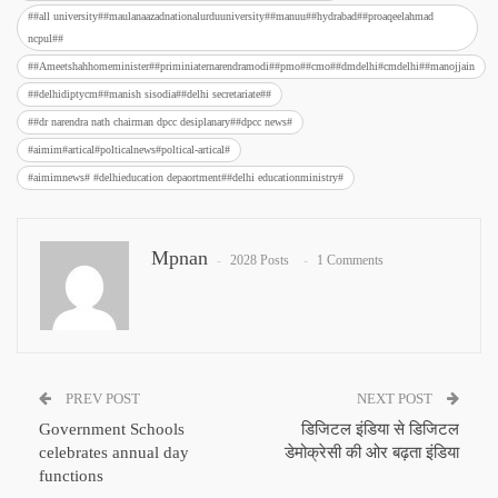
##all university##maulanaazadnationalurduuniversity##manuu##hydrabad##proaqeelahmad
ncpul##
##Ameetshahhomeminister##priminiaternarendramodi##pmo##cmo##dmdelhi#cmdelhi##manojjain
##delhidiptycm##manish sisodia##delhi secretariate##
##dr narendra nath chairman dpcc desiplanary##dpcc news#
#aimim#artical#polticalnews#poltical-artical#
#aimimnews# #delhieducation depaortment##delhi educationministry#
Mpnan
2028 Posts
1 Comments
PREV POST
NEXT POST
Government Schools
डिजिटल इंडिया से डिजिटल
celebrates annual day
डेमोक्रेसी की ओर बढ़ता इंडिया
functions