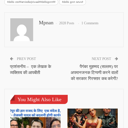
#delhi cm##arvindkejriwaal##delhigovt##
#delhi govt news#
Mpnan
2028 Posts
1 Comments
PREV POST
NEXT POST
प्रशंसनीय – एक लेखक के
पैगंबर मुहम्मद (सल्लम) पर
व्यक्तित्व की आपबीती
अपमानजनक टिप्पणी करने वालों
को सरकार गिरफ्तार कब करेगी?
You Might Also Like