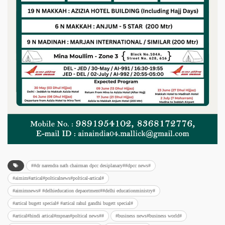
##dr narendra nath chairman dpcc desiplanary##dpcc news#
#aimim#artical#polticalnews#poltical-artical#
#aimimnews# #delhieducation depaortment##delhi educationministry#
#artical bugett special# #artical rahul gandhi bugett special#
#artical#hindi artical#mpnan#poltical news##
#business news#business world#