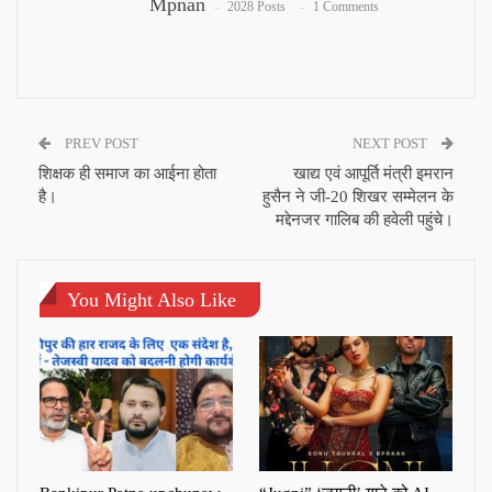
Mpnan
2028 Posts
1 Comments
PREV POST
NEXT POST
शिक्षक ही समाज का आईना होता
खाद्य एवं आपूर्ति मंत्री इमरान
है।
हुसैन ने जी-20 शिखर सम्मेलन के
मद्देनजर गालिब की हवेली पहुंचे।
You Might Also Like