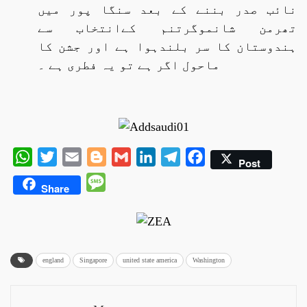
نائب صدر بننے کے بعد سنگا پور میں
تھرمن شانموگرتنم کےانتخاب سے
ہندوستان کا سر بلندہوا ہے اور جشن کا
ماحول اگر ہے تو یہ فطری ہے ۔
WhatsApp
Twitter
Email
Blogger
Gmail
LinkedIn
Telegram
Facebook
Post
Message
Share
england
Singapore
united state america
Washington