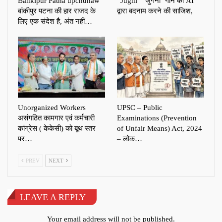
Bankipur Patna upchunaw
“Jugni” ‘जुगनी’ गाने को AI
बांकीपुर पटना की हार राजद के
द्वारा बदनाम करने की साजिश,
लिए एक संदेश है, अंत नहीं…
Unorganized Workers
UPSC – Public
असंगठित कामगार एवं कर्मचारी
Examinations (Prevention
कांग्रेस ( केकेसी) को बूथ स्तर
of Unfair Means) Act, 2024
पर…
– लोक…
PREV
NEXT
LEAVE A REPLY
Your email address will not be published.