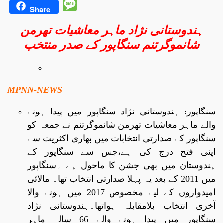
Message
Share
ہندوستانی نژاد ماہر معاشیات تھرمن
شانموگرتنم سنگاپور کے صدر منتخب
MPNN-NEWS
سنگاپور: ہندوستانی نژاد سنگاپور میں پیدا ہونے
والے ماہر معاشیات تھرمن شانموگرتنم نے جمعہ کو
سنگاپور کے صدارتی انتخابات میں بھاری اکثریت سے
اپنی فتح درج کی ہے،جس سے سنگاپور کے
ہندوستان میں بھی جشن کا ماحول ہے ۔سنگاپور
میں 2011 کے بعد یہ پہلا صدارتی انتخاب تھا۔ مالائی
امیدواروں کے لیے مخصوص 2017 میں ہونے والا
آخری انتخاب بلامقابلہ ہواتھا۔ہندوستانی نژاد
سنگاپور میں پیدا ہونے والے 66 سالہ ماہر