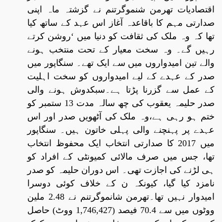
اقتصادیات تھرمن شنموگرتنم نے گزشتہ ماہ اپنی
صدارتی مہم کا باقاعدہ آغاز اس عہد کے ساتھ کیا
تھا کہ وہ ملک کی ثقافت کو دنیا میں ‘روشن کرتے
رہیں گے۔ وہ سخت معیار کے تحت منتخب ہونے
والے تین امیدواروں میں سے ایک تھے۔ سنگاپور میں
صدر کے عہدے کے لیے امیدواروں کو سخت اہلیت
کے عمل سے گزرنا پڑتا ہے۔سبکدوش ہونے والی
صدر حلیمہ یعقوب کی چھ سالہ مدت 13 ستمبر کو
ختم ہو رہی ہے،وہ ملک کی آٹھویں صدر اور اس
عہدے پر پہنچنے والی پہلی خاتون ہیں۔ سنگاپور
میں 2017 کا صدارتی انتخاب ایک محفوظ انتخاب
تھا، جس میں صرف مالائی کمیونٹی کے افراد کو
ہی لڑنے کی اجازت تھی۔ اس دوران حلیمہ کو صدر
نامزد کیا گیا، کیونکہ ن کے خلاف کوئی دوسرا
امیدوار نہیں تھا۔تھرمن شانموگرتنم نے 2.48 ملین
ووٹوں میں سے 70.4 فیصد (1,746,427 ووٹ) حاصل