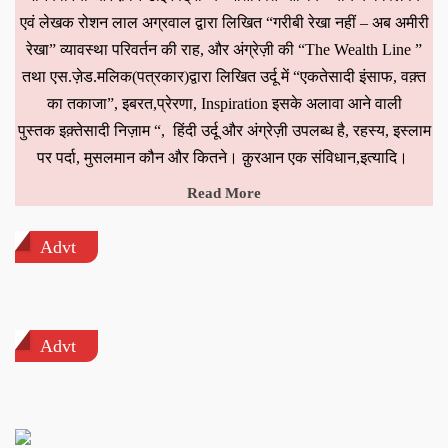
एवं लेखक रोशन लाल अग्रवाल द्वारा लिखित “गरीबी रेखा नहीं – अब अमीरी
रेखा” व्यावस्था परिवर्तन की राह, और अंग्रेज़ी की “The Wealth Line ”
तथा एस.ज़ेड.मलिक(पत्रकार)द्वारा लिखित उर्दू में “एकतेसादी इंसाफ, वक़्त
का तकाजा”, इबरत,प्रेरणा, Inspiration इसके अलावा आने वाली
पुस्तक इक़्तेसादी निज़ाम “, हिंदी उर्दू और अंग्रेज़ी उपलब्ध है, रहस्य, इस्लाम
पर पर्दा, मुसलमान कौन और कितने। क़ुरआन एक संविधान,इत्यादि।
Read More
Advt
Advt