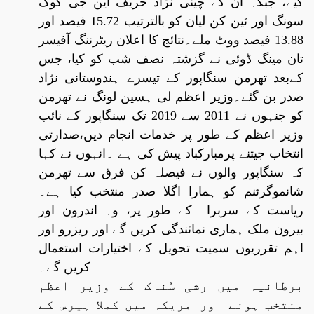
کیے، جبکہ ان کے چینی نژاد حریف این جی کوک
سونگ اور ٹین کن لیان کو بالترتیب 15.72 فیصد اور
13.88 فیصد ووٹ ملے۔نتائج کا اعلان ریٹرننگ آفیسر
تان مینگ ڈوئی نے گزشتہ نصف شب کو کیا، جس
کےبعد تھرمن سنگاپور کے تیسرے ہندوستانی نژاد
صدر بن گئے۔وزیر اعظم لی ہسین لونگ نے تھرمن
کو جنہوں نے 2011 سے 2019 تک سنگاپور کے نائب
وزیر اعظم کے طور پر خدمات انجام دیں،صدارتی
انتخاب جیتنے پرمبارکباد پیش کی ہے ۔انہوں نے کہا
کہ سنگاپور والوں نے فیصلہ کن فرق سے تھرمن
شانموگرٹنم کو ہمارا اگلا صدر منتخب کیا ہے۔
ریاست کے سربراہ کے طور پر، وہ اندرون اور
بیرون ملک ہماری نمائندگی کریں گے اور ریزرو اور
اہم تقرریوں سمیت تحویل کے اختیارات استعمال
کریں گے۔
برطانیہ میں رشی سُناک کے وزیر اعظم
منتخب ہونے اورامریکہ میں کملا ہیرس کے