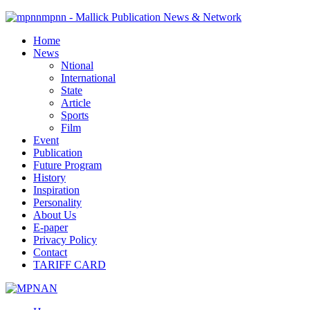
mpnn - Mallick Publication News & Network
Home
News
Ntional
International
State
Article
Sports
Film
Event
Publication
Future Program
History
Inspiration
Personality
About Us
E-paper
Privacy Policy
Contact
TARIFF CARD