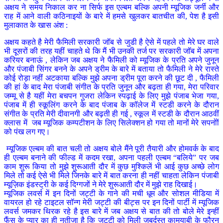
अक्षय ने समय निकाल कर ना सिर्फ इस एल्बम बल्कि अपनी म्यूजिक जर्नी और
राह में आने वाली कठिनाइयों के बारे में हमसे खुलकर बातचीत की, पेश है इसी
मुलाकात के खास अंश :
अक्षय कहते है मेरी फैमिली सरकारी जॉब से जुडी है ऐसे में पहले तो मेरे घर वाले
भी दूसरों की तरह यहीं चाहते थे कि मैं भी उनकी तर्ज पर सरकारी जॉब में अपना
करियर बनाऊं , लेकिन जब अक्षय ने फैमिली को म्यूजिक के प्रति अपने जुनून
और पंजाबी सिंगर बनने के अपने ड्रीम के बारे में बताया तो फैमिली ने मेरे रास्ते
कोई रोड़ा नहीं अटकाया बल्कि मुझे अपना ड्रीम पूरा करने की छूट दी , फैमिली
की हां के बाद मेरा पंजाबी संगीत के प्रति जुनून और बढ़ता ही गया, मेरा परिवार
जम्मू से है यहीं मेरा बचपन गुजरा लेकिन स्पढ़ाई के लिए मुझे पंजाब भेजा गया,
पंजाब में ही स्कूलिंग करने के बाद पंजाब के कॉलेज में स्टडी करने के दौरान
संगीत के प्रति मेरी दीवानगी और बढ़ती ही गई , स्कूल में स्टडी के दौरान आठवीं
क्लास में जब म्यूजिक कम्पटीशन के लिए सिलेक्शन हो गया तो मानों मेरे सपनोों
को पंख लग गए।
म्यूजिक एल्बम की बात चली तो अक्षय बोले मैंने पूरी तैयारी और होमवर्क के बाद
ही एल्बम बनाने की फील्ड में कदम रखा, अपना पहली एल्बम “बलिये” पर जब
काम शुरू किया तो मुझे शुरूआती दौर में कुछ मुश्किलें भी आई कुछ अच्छे लोग
मिले तो कई ऐसे भी मिले जिनके बारे में बात करना ही नहीं चाहता लेकिन पंजाबी
म्यूज़िक इंडस्ट्री के कई दिग्गजों ने मेरे शुरूआती दौर में मुझे राह दिखाई।
म्यूजिक लवर्स में इन दिनों जट्टी के गाने की मची धूम और सोशल मीडिया में
वायरल हो रहे टाइटल सॉन्ग मेरी जट्टी की बीट्स पर इन दिनों पार्टी में म्यूजिक
लवर्स जमकर थिरक रहे है इस बारे में जब अक्षय से बात की तो बोले मेरे इन्हीं
फैंस के प्यार का ही नतीजा है कि जट्टी को मिली जबर्दस्त कामयाबी के फौरन