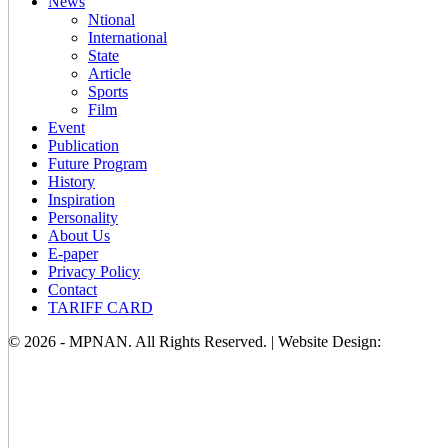
News
Ntional
International
State
Article
Sports
Film
Event
Publication
Future Program
History
Inspiration
Personality
About Us
E-paper
Privacy Policy
Contact
TARIFF CARD
© 2026 - MPNAN. All Rights Reserved. | Website Design: