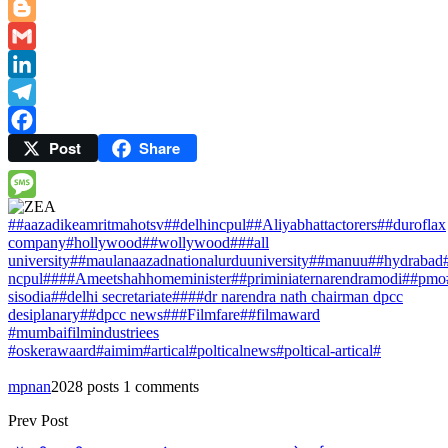
Email
Blogger
Gmail
LinkedIn
Telegram
Post
Share
Facebook
Message
##aazadikeamritmahotsv##delhincpul
##Aliyabhattactorers##duroflax
company#hollywood##wollywood#
##all
university##maulanaazadnationalurduuniversity##manuu##hydraba
ncpul##
##Ameetshahhomeminister##priminiaternarendramodi##pm
sisodia##delhi secretariate##
##dr narendra nath chairman dpcc
desiplanary##dpcc news#
##Filmfare##filmaward
#mumbaifilmindustriees
#oskerawaard
#aimim#artical#polticalnews#poltical-artical#
mpnan
2028 posts
1 comments
Prev Post