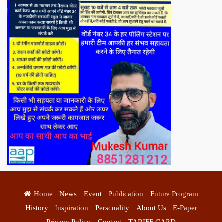
Home
News
Event
Publication
Future Program
History
Inspiration
Personality
About Us
E-Paper
Privacy Policy
Contact
TARIFF CARD