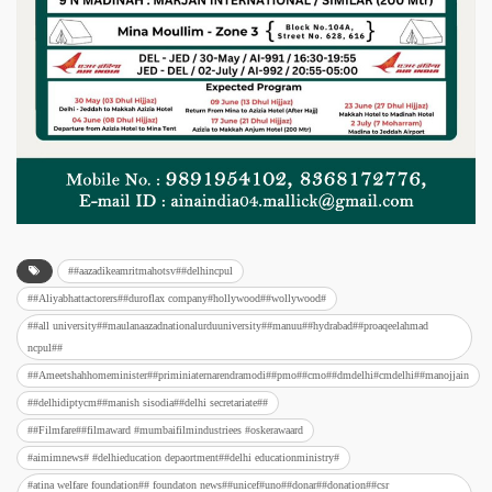
##aazadikeamritmahotsv##delhincpul
##Aliyabhattactorers##duroflax company#hollywood##wollywood#
##all university##maulanaazadnationalurduuniversity##manuu##hydrabad##proaqeelahmad
ncpul##
##Ameetshahhomeminister##priminiaternarendramodi##pmo##cmo##dmdelhi#cmdelhi##manojjain
##delhidiptycm##manish sisodia##delhi secretariate##
##Filmfare##filmaward #mumbaifilmindustriees #oskerawaard
#aimimnews# #delhieducation depaortment##delhi educationministry#
#atina welfare foundation## foundaton news##unicef#uno##donar##donation##csr