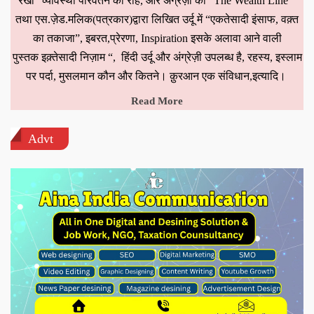
रेखा” व्यावस्था परिवर्तन की राह, और अंग्रेज़ी की “The Wealth Line ”
तथा एस.ज़ेड.मलिक(पत्रकार)द्वारा लिखित उर्दू में “एकतेसादी इंसाफ, वक़्त
का तकाजा”, इबरत,प्रेरणा, Inspiration इसके अलावा आने वाली
पुस्तक इक़्तेसादी निज़ाम “, हिंदी उर्दू और अंग्रेज़ी उपलब्ध है, रहस्य, इस्लाम
पर पर्दा, मुसलमान कौन और कितने। क़ुरआन एक संविधान,इत्यादि।
Read More
Advt