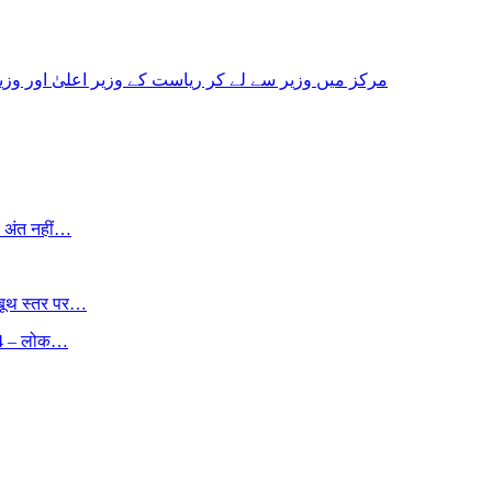
مرکز میں وزیر سے لے کر ریاست کے وزیر اعلیٰ اور وزی
, अंत नहीं…
 बूथ स्तर पर…
24 – लोक…