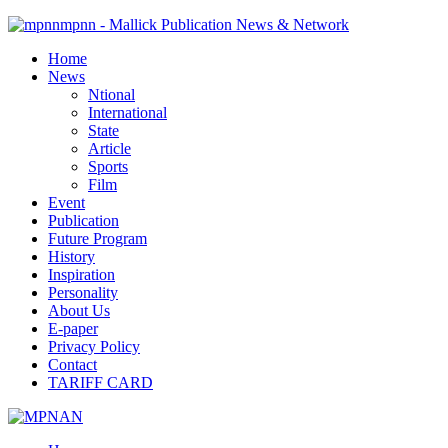
mpnn - Mallick Publication News & Network
Home
News
Ntional
International
State
Article
Sports
Film
Event
Publication
Future Program
History
Inspiration
Personality
About Us
E-paper
Privacy Policy
Contact
TARIFF CARD