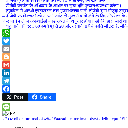
– डीजेबी प्रत्येक आरओ प्लांट के लिए 10 लाख रुपए का खर्च करेगा।
– डीजेबी उपयोग के अधिकार के आधार पर मुफ्त भूमि प्रदान/व्यवस्था करेगा।
– ट्यूबवेल से आरओ इंस्टॉलेशन तक भूजल/कच्चा पानी डीजेबी द्वारा मौजूदा ट्यू
– डीजेबी उपभोक्ताओं को आरओ प्लांट से मुफ्त में पानी लेने के लिए ऑपरेटर 
किए जाने वाले आरएफआईडी कार्ड खपत के अनुसार होगा। डीजेबी द्वारा जारी आ
– शुद्ध पानी की दर 1.60 रुपये प्रति 20 लीटर (यानी 8 पैसे प्रति लीटर) है, लेक
WhatsApp
Twitter
Email
Blogger
Gmail
LinkedIn
Telegram
Post
Share
Facebook
Message
##aazadikeamritmahotsv##
##aazadikeamritmahotsv##delhincpul
##F