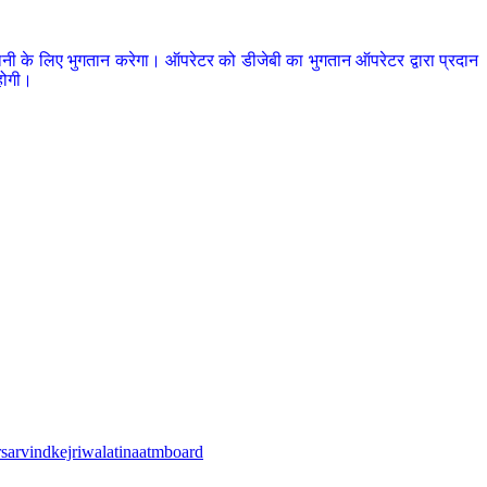
ानी के लिए भुगतान करेगा। ऑपरेटर को डीजेबी का भुगतान ऑपरेटर द्वारा प्रदान
होगी।
।
rs
arvindkejriwal
atina
atm
board