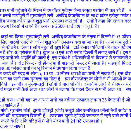
पानी पहुंचाने के मिशन में हम वॉटर-एटीएम जैसा अनूठा प्रयोग भी कर रहे हैं। जहां-
्ती मायापुरी में मुख्यमंत्री श्री अरविंद केजरीवाल के साथ वॉटर एटीएम प्लांट क
य जनता को साफ़ व शुद्ध पानी उपलब्ध करा रही है। उन्होंने कहा कि खजान बस्ती 
अलग हिस्सों में लगने हैं। अब तक 2500 कार्ड दिए जा चुके हैं।
ां सो किया! मुख्यमंत्री श्री अरविंद केजरीवाल के नेतृत्व में दिल्ली में 93 फीसद
 के लिए आरओ प्लांट के जरिए शुद्ध पानी उपलब्ध कराया जा रहा है। आज मायापुर
ओं से फीडबैक लिया। लोग बहुत ही खुश दिखे। ढाई हजार व्यक्तियों को वाटर एटीएम 
 है और 30 प्रोसेस में है। कुल 500 ऐसे आरो प्लांट दिल्ली में लगाए जाने हैं। इस प
रह पानी की आपूर्ति की जाती है, इस संबंध में अधिकारियों से विस्तार से जानकारी
 जाता है। सेंट फिल्टर से होकर पानी माइक्रो फिल्टर में जाता है। माइक्रो फिल्टर
स 30 फीसद पानी का भू-रिचार्ज में उपयोग किया जाता है।
। उस कार्ड की मदद से लोग 5, 10 या 20 लीटर आरओ का पानी ले सकते हैं। इस दौरा
रओ का पानी उच्च गुणवत्ता का मीठा है। इस दौरानक्षेत्र के लोगों ने भी आरओ के प
दिखे। इस दौरान मुख्यमंत्री ने लोगों से बात भी की। स्थानीय लोगों ने सीएम आरओ
हां पहले पानी कैसे आता था? लोगों ने बताया कि पहले टैंकर से पानी आता था। स
ो चालू हो गया। अभी यहां पर आरओ पानी का वर्तमान उत्पादन लगभग 35 केएलडी है ज
ोदा शामिल है।
वों, ग्रामीण गांवों, झुग्गी-झोपड़ी (जेजे) समूहों और अनधिकृत कॉलोनियों सहित अन
पानी की पाइपलाइन बिछानी है। खासकर झुग्गी-झोपड़ी क्लस्टर में रहने वाले लोगों 
ित करने के लिए कि बस्तियों में पीने योग्य पानी 24 घंटे उपलब्ध हो।
ंट लगाए जाएंगे।