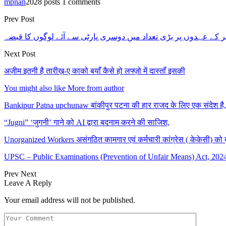
mpnan
2028 posts
1 comments
Prev Post
ر کے عہدوں پر بڑی تعداد میں دوسری پارٹی سے آئے لوگوں کا قبضہ
Next Post
अज़ीम इतनी है तारीख़-ए काको बयाँ कैसे हो लफ्ज़ो में दास्ताँ इसकी
You might also like
More from author
Bankipur Patna upchunaw बांकीपुर पटना की हार राजद के लिए एक संदेश है
“Jugni” ‘जुगनी’ गाने को AI द्वारा बदनाम करने की साजिश,
Unorganized Workers असंगठित कामगार एवं कर्मचारी कांग्रेस ( केकेसी) को
UPSC – Public Examinations (Prevention of Unfair Means) Act, 20
Prev
Next
Leave A Reply
Your email address will not be published.