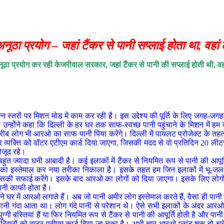
ूठा प्रयोग – जहां टैंकर से पानी सप्लाई होता था, वहा
 अनूठा प्रयोग कर रही केजरीवाल सरकार, जहां टैंकर से पानी की सप्लाई होती थी, 
्न स्तरों पर मिशन मोड में काम कर रही है। इस उद्देश्य की पूर्ति के लिए जगह
होंने कहा कि दिल्ली के हर घर तक साफ-स्वच्छ पानी पहुंचाने के मिशन में हम वॉट
 गरीब लोग भी आरओ का साफ पानी पिया करेंगे। दिल्ली में पायलट प्रोजेक्ट के 
र व्यक्ति को वॉटर एटीएम कार्ड दिया जाएगा, जिसकी मदद से वो प्रतिदिन 20 लीटर
ौजूद रहे।
ां बहुत ज्यादा घनी आबादी है। कई इलाकों में टैंकर से नियमित रूप से पानी की आप
 का इस्तेमाल कर नया तरीका निकाला है। इसके तहत हम जिन इलाकों में भू-जल स्
से उसकी सफाई करेंगे। इसके बाद आरओ का लोगों को दिया जाएगा। इसके लिए लोगों
पानी काफी होता है।
 घर में आरओ लगाते हैं। अब जो पानी अमीर लोग इस्तेमाल करते हैं, वैसा ही पानी 
पानी गंदा आता था। लोग गंदे पानी से परेशान थे। ऐसे सभी इलाकों के अंदर आरओ प
ग्गी बस्तियां हैं या फिर नियमित रूप से टैंकर से पानी की आपूर्ति होती है और प
वारों को वाटर एटीएम कार्ड दिया जा चुका है। अभी चार आरओ प्लांट शुरू हो चु