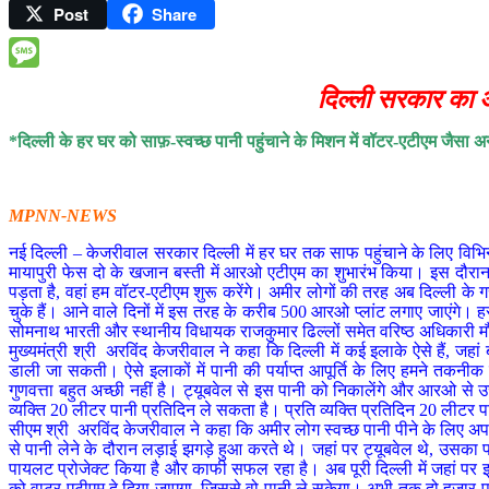
Post
Share
Facebook
Message
दिल्ली सरकार का अन
*दिल्ली के हर घर को साफ़-स्वच्छ पानी पहुंचाने के मिशन में वॉटर-एटीएम जैसा
MPNN-NEWS
नई दिल्ली – केजरीवाल सरकार दिल्ली में हर घर तक साफ पहुंचाने के लिए विभिन
मायापुरी फेस दो के खजान बस्ती में आरओ एटीएम का शुभारंभ किया। इस दौरान उन्
पड़ता है, वहां हम वॉटर-एटीएम शुरू करेंगे। अमीर लोगों की तरह अब दिल्ली के
चुके हैं। आने वाले दिनों में इस तरह के करीब 500 आरओ प्लांट लगाए जाएंगे। ह
सोमनाथ भारती और स्थानीय विधायक राजकुमार ढिल्लों समेत वरिष्ठ अधिकारी म
मुख्यमंत्री श्री अरविंद केजरीवाल ने कहा कि दिल्ली में कई इलाके ऐसे हैं, जह
डाली जा सकती। ऐसे इलाकों में पानी की पर्याप्त आपूर्ति के लिए हमने तकनीक
गुणवत्ता बहुत अच्छी नहीं है। ट्यूबवेल से इस पानी को निकालेंगे और आरओ 
व्यक्ति 20 लीटर पानी प्रतिदिन ले सकता है। प्रति व्यक्ति प्रतिदिन 20 लीटर 
सीएम श्री अरविंद केजरीवाल ने कहा कि अमीर लोग स्वच्छ पानी पीने के लिए अपने
से पानी लेने के दौरान लड़ाई झगड़े हुआ करते थे। जहां पर ट्यूबवेल थे, उसका 
पायलट प्रोजेक्ट किया है और काफी सफल रहा है। अब पूरी दिल्ली में जहां पर झु
को वाटर एटीएम दे दिया जाएगा, जिससे वो पानी ले सकेगा। अभी तक दो हजार परि