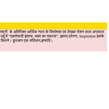
क्ट्री के अतिरिक्त आर्थिक न्याय के विश्लेषक एवं लेखक रोशन लाल अग्रवाल
र्दू में “एकतेसादी इंसाफ, वक़्त का तकाजा”, इबरत,प्रेरणा, Inspiration इसके
न और कितने। क़ुरआन एक संविधान,इत्यादि।