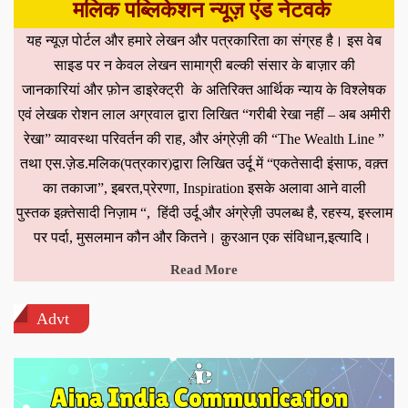
मलिक पब्लिकेशन न्यूज़ एंड नेटवर्क
यह न्यूज़ पोर्टल और हमारे लेखन और पत्रकारिता का संग्रह है। इस वेब
साइड पर न केवल लेखन सामाग्री बल्की संसार के बाज़ार की
जानकारियां और फ़ोन डाइरेक्ट्री के अतिरिक्त आर्थिक न्याय के विश्लेषक
एवं लेखक रोशन लाल अग्रवाल द्वारा लिखित “गरीबी रेखा नहीं – अब अमीरी
रेखा” व्यावस्था परिवर्तन की राह, और अंग्रेज़ी की “The Wealth Line ”
तथा एस.ज़ेड.मलिक(पत्रकार)द्वारा लिखित उर्दू में “एकतेसादी इंसाफ, वक़्त
का तकाजा”, इबरत,प्रेरणा, Inspiration इसके अलावा आने वाली
पुस्तक इक़्तेसादी निज़ाम “, हिंदी उर्दू और अंग्रेज़ी उपलब्ध है, रहस्य, इस्लाम
पर पर्दा, मुसलमान कौन और कितने। क़ुरआन एक संविधान,इत्यादि।
Read More
Advt