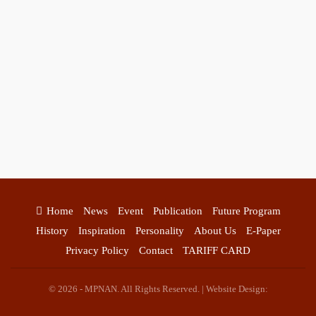
Home
News
Event
Publication
Future Program
History
Inspiration
Personality
About Us
E-Paper
Privacy Policy
Contact
TARIFF CARD
© 2026 - MPNAN. All Rights Reserved. | Website Design: