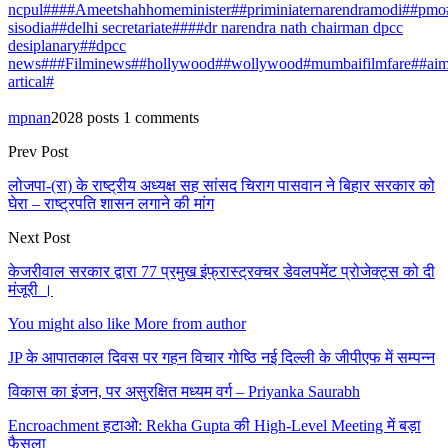
ncpul##
##Ameetshahhomeminister##priminiaternarendramodi##pm
sisodia##delhi secretariate##
##dr narendra nath chairman dpcc
desiplanary##dpcc
news#
##Filminews##hollywood##wollywood#mumbaifilmfare#
#aim
artical#
mpnan
2028 posts
1 comments
Prev Post
लोजपा-(रा) के राष्ट्रीय अध्यक्ष सह सांसद चिराग पासवान ने बिहार सरकार को
घेरा – राष्ट्रपति शासन लगाने की मांग
Next Post
केजरीवाल सरकार द्वारा 77 प्रमुख इंफ्रास्ट्रक्चर डेवलपमेंट प्रोजेक्ट्स को दी
मंजूरी ।
You might also like
More from author
JP के आपातकाल दिवस पर गहन विचार गोष्ठि नई दिल्ली के जीपीएफ में सम्पन्न
विकास का इंजन, पर असुरक्षित मध्यम वर्ग – Priyanka Saurabh
Encroachment हटाओ: Rekha Gupta की High-Level Meeting में बड़ा
फैसला