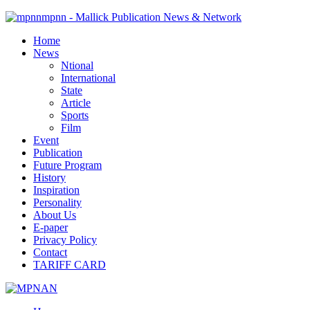
mpnn - Mallick Publication News & Network
Home
News
Ntional
International
State
Article
Sports
Film
Event
Publication
Future Program
History
Inspiration
Personality
About Us
E-paper
Privacy Policy
Contact
TARIFF CARD