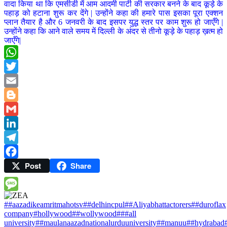
वादा किया था कि एमसीडी में आम आदमी पार्टी की सरकार बनने के बाद कूड़े के
पहाड़ को हटाना शुरू कर देंगे | उन्होंने कहा की हमारे पास इसका पूरा एक्शन
प्लान तैयार है और 6 जनवरी के बाद इसपर युद्ध स्तर पर काम शुरू हो जाएँगे |
उन्होंने कहा कि आने वाले समय में दिल्ली के अंदर से तीनो कूड़े के पहाड़ ख़त्म हो
जाएँगे|
WhatsApp
Twitter
Email
Blogger
Gmail
LinkedIn
Telegram
Post
Share
Facebook
Message
##aazadikeamritmahotsv##delhincpul
##Aliyabhattactorers##duroflax
company#hollywood##wollywood#
##all
university##maulanaazadnationalurduuniversity##manuu##hydraba