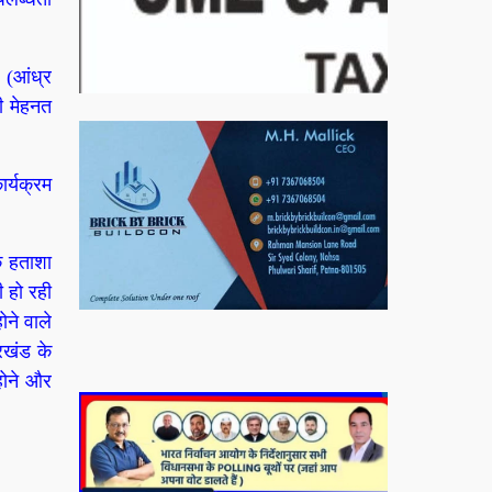
 (आंध्र
ी मेहनत
ार्यक्रम
क हताशा
बिरादराने मिलात – अतिना वेलफ़ेयर फाउंडेशन, बेरोजगार
 हो रही
महिलाओं के लिए बेहतर स्वयं रोजगार के एक बेहतर अवसर
ने वाले
प्रदान करने जा रहा है जिसके लिये महिलाओं को प्रशिक्षित
रखंड के
कर उन्हें स्वयं रोजगार सम्मुख बनाया जा सके। ताकि उन्हें
होने और
अपनी आजीविका के लिए अपना घर छोड़ना न पड़े। निवेदक –
अतिना वेलफेयर फाउंडेशन – बिहारशरीफ रहबर यूनिट।