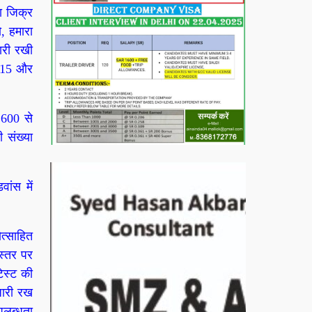
ा जिक्र
, हमारा
ारी रखी
 215 और
 600 से
 संख्या
ांस में
ोत्साहित
 स्तर पर
ेस्ट की
जारी रख
पलब्धता