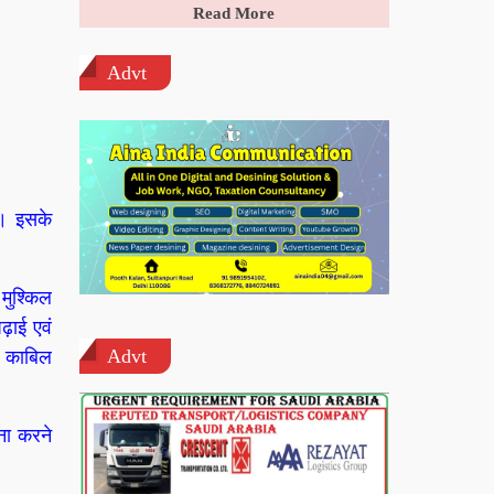
Read More
Advt
ै। इसके
 मुश्किल
ढ़ाई एवं
Advt
े काबिल
ना करने