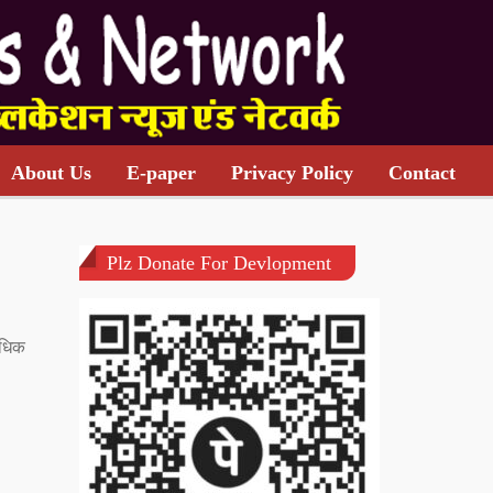
About Us
E-paper
Privacy Policy
Contact
Plz Donate For Devlopment
अधिक