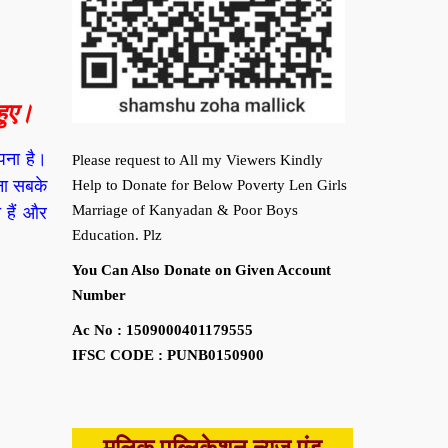
हुए।
पना है।
Please request to All my Viewers Kindly
ना सबके
Help to Donate for Below Poverty Len Girls
Marriage of Kanyadan & Poor Boys
 हैं और
Education. Plz
You Can Also Donate on Given Account
Number
Ac No : 1509000401179555
IFSC CODE : PUNB0150900