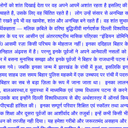
 लोगों को शांत दिखाई देता पर वह अपने आपमें अशांत रहता है इसलिए क
ाहते है, उसके लिए वह चिंतित रहते है। लोग उन्हें संसार से अनभिज्ञ स
खते हुये भी वह खामोश, शांत और अनभिज्ञ बने रहते हैं। वह शांत सुभाव 
िकज्ञाता — मलिक क़बिले के वरिष्ठ बुद्धिजीवी मार्गदर्शक दिल्ली विश्वविद
रोफेसर के पद पर आसीन एवं अंतरराष्ट्रीय मासिक पत्रिका “इंडियन डोमिन
 डॉ0 आसमी रज़ा किसी परिचय के मोहताज नहीं। इनका ददिहाल बिहार के
 ननिहाल अंढ़वस में है। परन्तु इनके पूर्वजों ने अपने आनेवाली नसलों को ध
र में बसना मुनासिब समझा और इनके पूर्वजों ने बिहार के राजधानी पटना म
 गये। जबकि इनका जन्म में झारखंड के रांची में हुआ, इसलिकि इन
 अहमद साहब उस समय बिहार पुलिस महकमे में एक उच्चपद पर रांची में पदस्
 बिहार का सब से बड़ा ज़िला के रूप में जाना जाता था। इनका लाल
ा, बालअवस्था,व युवास्था में माध्यमिक एवं उच्च विधालय पटना से करने
े बाद इन्होंने दिल्ली विश्वविधालय से बीए अर्थशास्त्र में ऑनर्स कि
पीएचडी हांसिल की। इनका सम्पूर्ण परिवार शिक्षित एवं स्कॉलर तथा अन्
एक शिक्षा और दूसरा पूर्वजों का आशीर्वाद और तजुर्बा। इन्हें कभी किसी भ
 भी धन को तरजीह नही दिया। यह हमेशा गरीबो और जरूरतमंद असहाय और