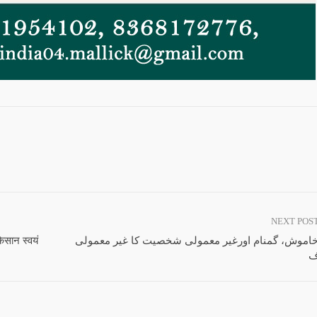
NEXT POS
िसान स्वयं
خاموش، گمنام اورغیر معمولی شخصیت کا غیر معمولی
ف