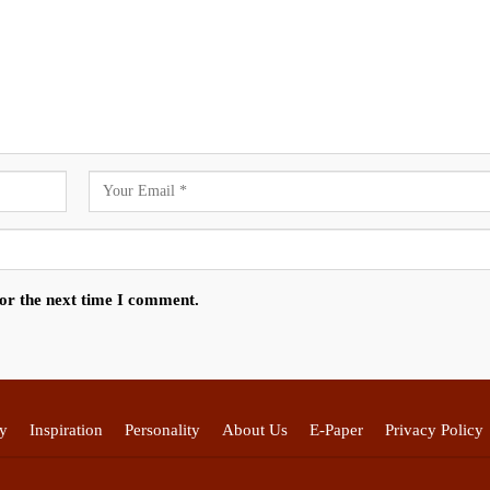
for the next time I comment.
y
Inspiration
Personality
About Us
E-Paper
Privacy Policy