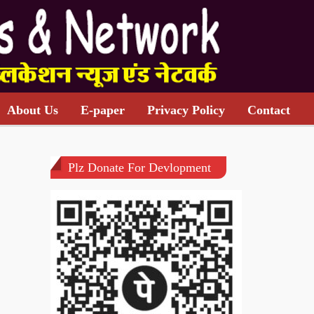
About Us
E-paper
Privacy Policy
Contact
Plz Donate For Devlopment