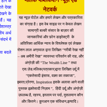
मलिक पब्लिकेशन न्यूज़ एंड
होने के
ते देखा
नेटवर्क
ेखने के
यह न्यूज़ पोर्टल और हमारे लेखन और पत्रकारिता
हैं। यह
का संग्रह है। इस वेब साइड पर न केवल लेखन
थशास्त्र
सामाग्री बल्की संसार के बाज़ार की
तीय अर्थ
जानकारियां और फ़ोन डाइरेक्ट्री के
दर्भ में
अतिरिक्त आर्थिक न्याय के विश्लेषक एवं लेखक
रोशन लाल अग्रवाल द्वारा लिखित “गरीबी रेखा नहीं
या बदले
– अब अमीरी रेखा” व्यावस्था परिवर्तन की राह, और
अंग्रेज़ी की “The Wealth Line ” तथा
एस.ज़ेड.मलिक(पत्रकार)द्वारा लिखित उर्दू में
“एकतेसादी इंसाफ, वक़्त का तकाजा”,
इबरत,प्रेरणा, Inspiration इसके अलावा आने वाली
पुस्तक इक़्तेसादी निज़ाम “, हिंदी उर्दू और अंग्रेज़ी
उपलब्ध है, रहस्य, इस्लाम पर पर्दा, मुसलमान कौन
और कितने। क़ुरआन एक संविधान,इत्यादि।