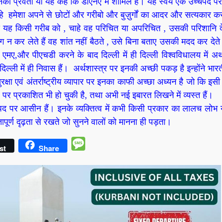
 प्रवर्ती या यह कहें कि डीएनए में शामिल है। यह स्वयं एक उच्चपद पर 
न्हे हमेशा अपने से छोटों और गरीबो और बुज़ुर्गों का आदर और सत्यकार कर
ै, यदि यह किसी गरीब को , चाहे वह परिचित या अपरिचित , उसकी परिशानि द
न कर लेते हैं वह शांत नहीं बैठते , उसे बिना बताए उसकी मदद कर देते 
ें एमए,और पीएचडी करने के बाद दिल्ली में ही दिल्ली विश्वविधालय में अर्
दिल्ली में ही निवास हैं। अर्थशास्त्र पर इनकी अच्छी पकड़ है इन्होंने भार
ुरक्षा एवं अंतर्राष्ट्रीय व्यापार पर इनका काफी अच्छा अध्यन है जो कि इसी सं
तर पर प्रकाशित भी हो चुकी है, तथा अभी नई इबारत लिखने में व्यस्त हैं।
च्च पद पर आसीन हैं। इनके व्यक्तित्व में कभी किसी प्रकार का लालच लोभ 
ूर्ण दृढ़ता से रखते जो सुनने वालों को मानना ही पड़ता।
Message
st
Share