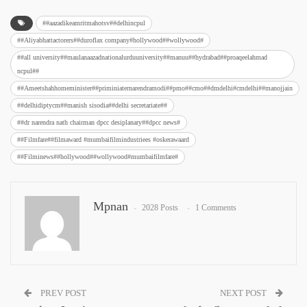
##aazadikeamritmahotsv##delhincpul
##Aliyabhattactorers##duroflax company#hollywood##wollywood#
##all university##maulanaazadnationalurduuniversity##manuu##hydrabad##proaqeelahmad
ncpul##
##Ameetshahhomeminister##priminiaternarendramodi##pmo##cmo##dmdelhi#cmdelhi##manojjain
##delhidiptycm##manish sisodia##delhi secretariate##
##dr narendra nath chairman dpcc desiplanary##dpcc news#
##Filmfare##filmaward #mumbaifilmindustriees #oskerawaard
##Filminews##hollywood##wollywood#mumbaifilmfare#
Mpnan
2028 Posts
1 Comments
PREV POST
NEXT POST