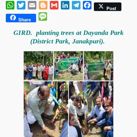
WhatsApp
Twitter
Email
Blogger
Gmail
LinkedIn
Telegram
Facebook
Post
Message
Share
GIRD. planting trees at Dayanda Park
(District Park, Janakpuri).