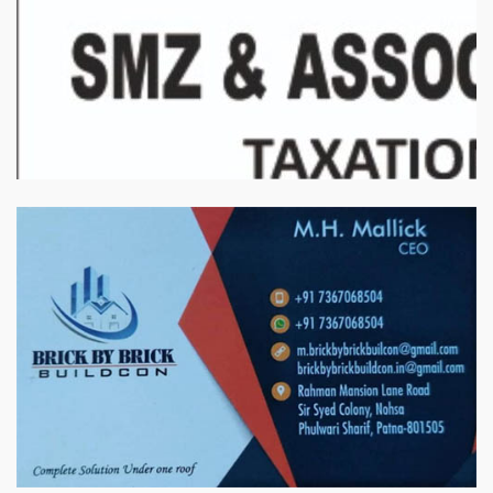
बिरादराने मिलात – अतिना वेलफ़ेयर फाउंडेशन, बेरोजगार महिलाओं के लिए बेहतर
स्वयं रोजगार के एक बेहतर अवसर प्रदान करने जा रहा है जिसके लिये महिलाओं
को प्रशिक्षित कर उन्हें स्वयं रोजगार सम्मुख बनाया जा सके। ताकि उन्हें अपनी
आजीविका के लिए अपना घर छोड़ना न पड़े। निवेदक – अतिना वेलफेयर
फाउंडेशन – बिहारशरीफ रहबर यूनिट।