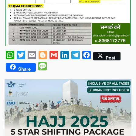
WhatsApp
Twitter
Email
Blogger
Gmail
LinkedIn
Telegram
Facebook
Post
Message
Share